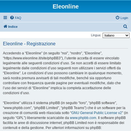
Eleonline
FAQ
Login
C
Indice
e
Lingua:
r
Eleonline - Registrazione
c
Accedendo a “Eleonline” (in seguito “noi”, “nostro”, “Eleonline”,
a
“https://www.eleonline.it/site/phpBB3”), l’utente accetta di essere vincolato
legalmente alle seguenti condizioni d’uso. Se non accetti di essere limitato
legalmente dalle condizioni d’uso seguenti non utilizzare i servizi offerti da
“Eleonline”. Le condizioni d’uso possono cambiare in qualunque momento,
sarà nostra premura avvisarti di tali modifiche, benché sia opportuno
controllare con frequenza queste pagine per eventuali modifiche, dato che
l’uso dei servizi di “Eleonline” implica la completa accettazione delle
condizioni d’uso.
“Eleonline” utilizza il sistema phpBB (in seguito “loro”, “phpBB software”,
“www.phpbb.com”, “phpBB Limited”, “phpBB Teams”) che è un software per la
creazione di comunità web rilasciata sotto “
GNU General Public License v2
” (in
seguito “GPL”) liberamente scaricabile da
www.phpbb.com
. Il software phpBB
facilita le aree di discussione internet; phpBB Limited non è responsabile dei
contenuti e della gestione. Per ulteriori informazioni su phpBB: