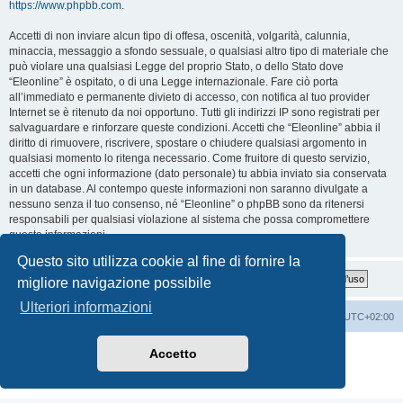
https://www.phpbb.com
.
Accetti di non inviare alcun tipo di offesa, oscenità, volgarità, calunnia,
minaccia, messaggio a sfondo sessuale, o qualsiasi altro tipo di materiale che
può violare una qualsiasi Legge del proprio Stato, o dello Stato dove
“Eleonline” è ospitato, o di una Legge internazionale. Fare ciò porta
all’immediato e permanente divieto di accesso, con notifica al tuo provider
Internet se è ritenuto da noi opportuno. Tutti gli indirizzi IP sono registrati per
salvaguardare e rinforzare queste condizioni. Accetti che “Eleonline” abbia il
diritto di rimuovere, riscrivere, spostare o chiudere qualsiasi argomento in
qualsiasi momento lo ritenga necessario. Come fruitore di questo servizio,
accetti che ogni informazione (dato personale) tu abbia inviato sia conservata
in un database. Al contempo queste informazioni non saranno divulgate a
nessuno senza il tuo consenso, né “Eleonline” o phpBB sono da ritenersi
responsabili per qualsiasi violazione al sistema che possa compromettere
queste informazioni.
Questo sito utilizza cookie al fine di fornire la
migliore navigazione possibile
Ulteriori informazioni
Indice
Cancella cookie
Tutti gli orari sono
UTC+02:00
Creato da
phpBB
® Forum Software © phpBB Limited
Accetto
Traduzione Italiana
phpBB-Italia.it
Privacy
|
Condizioni