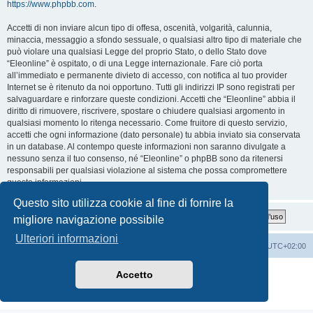
https://www.phpbb.com
.
Accetti di non inviare alcun tipo di offesa, oscenità, volgarità, calunnia,
minaccia, messaggio a sfondo sessuale, o qualsiasi altro tipo di materiale che
può violare una qualsiasi Legge del proprio Stato, o dello Stato dove
“Eleonline” è ospitato, o di una Legge internazionale. Fare ciò porta
all’immediato e permanente divieto di accesso, con notifica al tuo provider
Internet se è ritenuto da noi opportuno. Tutti gli indirizzi IP sono registrati per
salvaguardare e rinforzare queste condizioni. Accetti che “Eleonline” abbia il
diritto di rimuovere, riscrivere, spostare o chiudere qualsiasi argomento in
qualsiasi momento lo ritenga necessario. Come fruitore di questo servizio,
accetti che ogni informazione (dato personale) tu abbia inviato sia conservata
in un database. Al contempo queste informazioni non saranno divulgate a
nessuno senza il tuo consenso, né “Eleonline” o phpBB sono da ritenersi
responsabili per qualsiasi violazione al sistema che possa compromettere
queste informazioni.
Questo sito utilizza cookie al fine di fornire la
migliore navigazione possibile
Ulteriori informazioni
Indice
Cancella cookie
Tutti gli orari sono
UTC+02:00
Creato da
phpBB
® Forum Software © phpBB Limited
Accetto
Traduzione Italiana
phpBB-Italia.it
Privacy
|
Condizioni