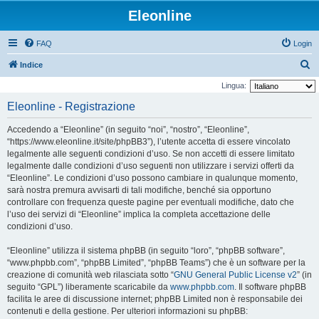
Eleonline
FAQ
Login
C
Indice
e
Lingua:
r
Eleonline - Registrazione
c
Accedendo a “Eleonline” (in seguito “noi”, “nostro”, “Eleonline”,
a
“https://www.eleonline.it/site/phpBB3”), l’utente accetta di essere vincolato
legalmente alle seguenti condizioni d’uso. Se non accetti di essere limitato
legalmente dalle condizioni d’uso seguenti non utilizzare i servizi offerti da
“Eleonline”. Le condizioni d’uso possono cambiare in qualunque momento,
sarà nostra premura avvisarti di tali modifiche, benché sia opportuno
controllare con frequenza queste pagine per eventuali modifiche, dato che
l’uso dei servizi di “Eleonline” implica la completa accettazione delle
condizioni d’uso.
“Eleonline” utilizza il sistema phpBB (in seguito “loro”, “phpBB software”,
“www.phpbb.com”, “phpBB Limited”, “phpBB Teams”) che è un software per la
creazione di comunità web rilasciata sotto “
GNU General Public License v2
” (in
seguito “GPL”) liberamente scaricabile da
www.phpbb.com
. Il software phpBB
facilita le aree di discussione internet; phpBB Limited non è responsabile dei
contenuti e della gestione. Per ulteriori informazioni su phpBB: