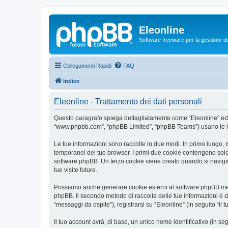
Eleonline
Software freeware per la gestione dei r
Collegamenti Rapidi
FAQ
Indice
Eleonline - Trattamento dei dati personali
Questo paragrafo spiega dettagliatamente come “Eleonline” ed even
“www.phpbb.com”, “phpBB Limited”, “phpBB Teams”) usano le infor
Le tue informazioni sono raccolte in due modi. In primo luogo, m
temporanei del tuo browser. I primi due cookie contengono solo 
software phpBB. Un terzo cookie viene creato quando si naviga t
tue visite future.
Possiamo anche generare cookie esterni al software phpBB mentr
phpBB. Il secondo metodo di raccolta delle tue informazioni è d
“messaggi da ospite”), registrarsi su “Eleonline” (in seguito “il 
Il tuo account avrà, di base, un unico nome identificativo (in s