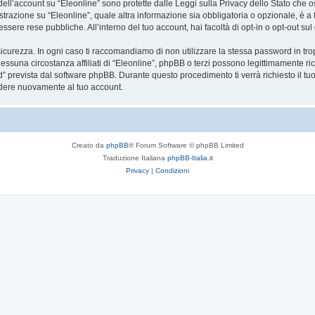
 dell’account su “Eleonline” sono protette dalle Leggi sulla Privacy dello Stato che o
trazione su “Eleonline”, quale altra informazione sia obbligatoria o opzionale, è a tota
essere rese pubbliche. All’interno del tuo account, hai facoltà di opt-in o opt-out s
icurezza. In ogni caso ti raccomandiamo di non utilizzare la stessa password in tro
essuna circostanza affiliati di “Eleonline”, phpBB o terzi possono legittimamente r
” prevista dal software phpBB. Durante questo procedimento ti verrà richiesto il t
dere nuovamente al tuo account.
Creato da
phpBB
® Forum Software © phpBB Limited
Traduzione Italiana
phpBB-Italia.it
Privacy
|
Condizioni