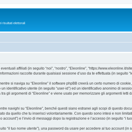
isultati elettorali
tuali affiliati (in seguito “noi”, “nostro”, “Eleonline”, “https://www.eleonline.it/si
mazioni raccolte durante qualsiasi sessione d’uso da te effettuata (in seguito “le
entre si naviga su “Eleonline” il software phpBB creerà un certo numero di cookie, ch
un identificativo utente (in seguito “user-id”) ed un identificativo anonimo di sess
ra gli argomenti di “Eleonline” e viene usato per memorizzare gli argomenti letti d
e navighi su “Eleonline”, benché questi siano estranei agli scopi di questo docume
ato da quello che tu inserisci volontariamente. Con questo sono intesi e non limitat
tuo account”) e l’invio di messaggi dopo la registrazione e l’accesso (in seguito “i tu
eguito “il tuo nome utente”), una password da usare per accedere al tuo account (in s