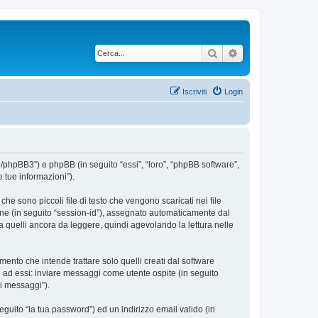
Cerca
Ricerca avanzata
Iscriviti
Login
te/phpBB3”) e phpBB (in seguito “essi”, “loro”, “phpBB software”,
 tue informazioni”).
e sono piccoli file di testo che vengono scaricati nei file
ione (in seguito “session-id”), assegnato automaticamente dal
a quelli ancora da leggere, quindi agevolando la lettura nelle
nto che intende trattare solo quelli creati dal software
i ad essi: inviare messaggi come utente ospite (in seguito
oi messaggi”).
eguito “la tua password”) ed un indirizzo email valido (in