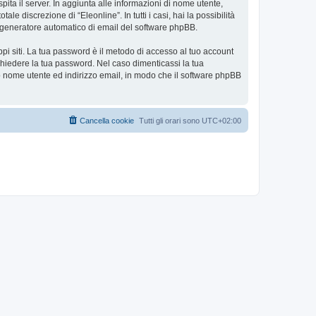
spita il server. In aggiunta alle informazioni di nome utente,
le discrezione di “Eleonline”. In tutti i casi, hai la possibilità
ul generatore automatico di email del software phpBB.
ppi siti. La tua password è il metodo di accesso al tuo account
ichiedere la tua password. Nel caso dimenticassi la tua
uo nome utente ed indirizzo email, in modo che il software phpBB
Cancella cookie
Tutti gli orari sono
UTC+02:00