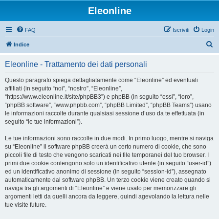
Eleonline
FAQ
Iscriviti
Login
C
Indice
e
Eleonline - Trattamento dei dati personali
r
c
Questo paragrafo spiega dettagliatamente come “Eleonline” ed eventuali
affiliati (in seguito “noi”, “nostro”, “Eleonline”,
a
“https://www.eleonline.it/site/phpBB3”) e phpBB (in seguito “essi”, “loro”,
“phpBB software”, “www.phpbb.com”, “phpBB Limited”, “phpBB Teams”) usano
le informazioni raccolte durante qualsiasi sessione d’uso da te effettuata (in
seguito “le tue informazioni”).
Le tue informazioni sono raccolte in due modi. In primo luogo, mentre si naviga
su “Eleonline” il software phpBB creerà un certo numero di cookie, che sono
piccoli file di testo che vengono scaricati nei file temporanei del tuo browser. I
primi due cookie contengono solo un identificativo utente (in seguito “user-id”)
ed un identificativo anonimo di sessione (in seguito “session-id”), assegnato
automaticamente dal software phpBB. Un terzo cookie viene creato quando si
naviga tra gli argomenti di “Eleonline” e viene usato per memorizzare gli
argomenti letti da quelli ancora da leggere, quindi agevolando la lettura nelle
tue visite future.