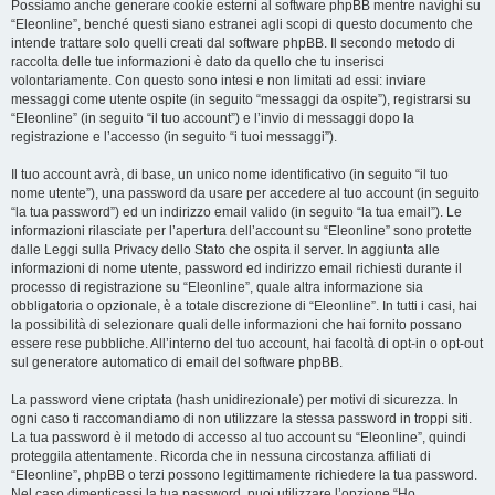
Possiamo anche generare cookie esterni al software phpBB mentre navighi su
“Eleonline”, benché questi siano estranei agli scopi di questo documento che
intende trattare solo quelli creati dal software phpBB. Il secondo metodo di
raccolta delle tue informazioni è dato da quello che tu inserisci
volontariamente. Con questo sono intesi e non limitati ad essi: inviare
messaggi come utente ospite (in seguito “messaggi da ospite”), registrarsi su
“Eleonline” (in seguito “il tuo account”) e l’invio di messaggi dopo la
registrazione e l’accesso (in seguito “i tuoi messaggi”).
Il tuo account avrà, di base, un unico nome identificativo (in seguito “il tuo
nome utente”), una password da usare per accedere al tuo account (in seguito
“la tua password”) ed un indirizzo email valido (in seguito “la tua email”). Le
informazioni rilasciate per l’apertura dell’account su “Eleonline” sono protette
dalle Leggi sulla Privacy dello Stato che ospita il server. In aggiunta alle
informazioni di nome utente, password ed indirizzo email richiesti durante il
processo di registrazione su “Eleonline”, quale altra informazione sia
obbligatoria o opzionale, è a totale discrezione di “Eleonline”. In tutti i casi, hai
la possibilità di selezionare quali delle informazioni che hai fornito possano
essere rese pubbliche. All’interno del tuo account, hai facoltà di opt-in o opt-out
sul generatore automatico di email del software phpBB.
La password viene criptata (hash unidirezionale) per motivi di sicurezza. In
ogni caso ti raccomandiamo di non utilizzare la stessa password in troppi siti.
La tua password è il metodo di accesso al tuo account su “Eleonline”, quindi
proteggila attentamente. Ricorda che in nessuna circostanza affiliati di
“Eleonline”, phpBB o terzi possono legittimamente richiedere la tua password.
Nel caso dimenticassi la tua password, puoi utilizzare l’opzione “Ho