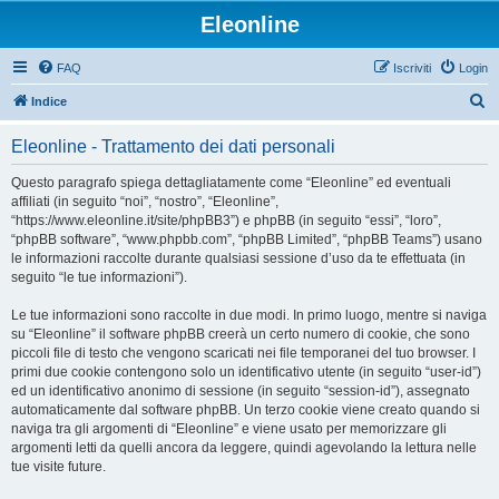
Eleonline
FAQ
Iscriviti
Login
C
Indice
e
Eleonline - Trattamento dei dati personali
r
c
Questo paragrafo spiega dettagliatamente come “Eleonline” ed eventuali
affiliati (in seguito “noi”, “nostro”, “Eleonline”,
a
“https://www.eleonline.it/site/phpBB3”) e phpBB (in seguito “essi”, “loro”,
“phpBB software”, “www.phpbb.com”, “phpBB Limited”, “phpBB Teams”) usano
le informazioni raccolte durante qualsiasi sessione d’uso da te effettuata (in
seguito “le tue informazioni”).
Le tue informazioni sono raccolte in due modi. In primo luogo, mentre si naviga
su “Eleonline” il software phpBB creerà un certo numero di cookie, che sono
piccoli file di testo che vengono scaricati nei file temporanei del tuo browser. I
primi due cookie contengono solo un identificativo utente (in seguito “user-id”)
ed un identificativo anonimo di sessione (in seguito “session-id”), assegnato
automaticamente dal software phpBB. Un terzo cookie viene creato quando si
naviga tra gli argomenti di “Eleonline” e viene usato per memorizzare gli
argomenti letti da quelli ancora da leggere, quindi agevolando la lettura nelle
tue visite future.