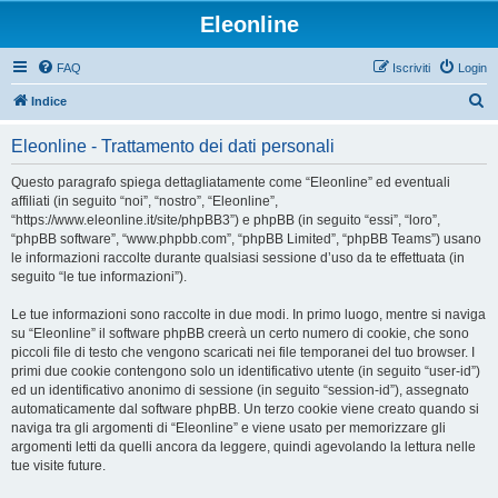
Eleonline
FAQ
Iscriviti
Login
C
Indice
e
Eleonline - Trattamento dei dati personali
r
c
Questo paragrafo spiega dettagliatamente come “Eleonline” ed eventuali
affiliati (in seguito “noi”, “nostro”, “Eleonline”,
a
“https://www.eleonline.it/site/phpBB3”) e phpBB (in seguito “essi”, “loro”,
“phpBB software”, “www.phpbb.com”, “phpBB Limited”, “phpBB Teams”) usano
le informazioni raccolte durante qualsiasi sessione d’uso da te effettuata (in
seguito “le tue informazioni”).
Le tue informazioni sono raccolte in due modi. In primo luogo, mentre si naviga
su “Eleonline” il software phpBB creerà un certo numero di cookie, che sono
piccoli file di testo che vengono scaricati nei file temporanei del tuo browser. I
primi due cookie contengono solo un identificativo utente (in seguito “user-id”)
ed un identificativo anonimo di sessione (in seguito “session-id”), assegnato
automaticamente dal software phpBB. Un terzo cookie viene creato quando si
naviga tra gli argomenti di “Eleonline” e viene usato per memorizzare gli
argomenti letti da quelli ancora da leggere, quindi agevolando la lettura nelle
tue visite future.