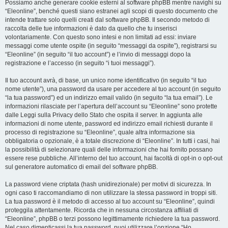
Possiamo anche generare cookie esterni al software phpBB mentre navighi su
“Eleonline”, benché questi siano estranei agli scopi di questo documento che
intende trattare solo quelli creati dal software phpBB. Il secondo metodo di
raccolta delle tue informazioni è dato da quello che tu inserisci
volontariamente. Con questo sono intesi e non limitati ad essi: inviare
messaggi come utente ospite (in seguito “messaggi da ospite”), registrarsi su
“Eleonline” (in seguito “il tuo account”) e l’invio di messaggi dopo la
registrazione e l’accesso (in seguito “i tuoi messaggi”).
Il tuo account avrà, di base, un unico nome identificativo (in seguito “il tuo
nome utente”), una password da usare per accedere al tuo account (in seguito
“la tua password”) ed un indirizzo email valido (in seguito “la tua email”). Le
informazioni rilasciate per l’apertura dell’account su “Eleonline” sono protette
dalle Leggi sulla Privacy dello Stato che ospita il server. In aggiunta alle
informazioni di nome utente, password ed indirizzo email richiesti durante il
processo di registrazione su “Eleonline”, quale altra informazione sia
obbligatoria o opzionale, è a totale discrezione di “Eleonline”. In tutti i casi, hai
la possibilità di selezionare quali delle informazioni che hai fornito possano
essere rese pubbliche. All’interno del tuo account, hai facoltà di opt-in o opt-out
sul generatore automatico di email del software phpBB.
La password viene criptata (hash unidirezionale) per motivi di sicurezza. In
ogni caso ti raccomandiamo di non utilizzare la stessa password in troppi siti.
La tua password è il metodo di accesso al tuo account su “Eleonline”, quindi
proteggila attentamente. Ricorda che in nessuna circostanza affiliati di
“Eleonline”, phpBB o terzi possono legittimamente richiedere la tua password.
Nel caso dimenticassi la tua password, puoi utilizzare l’opzione “Ho