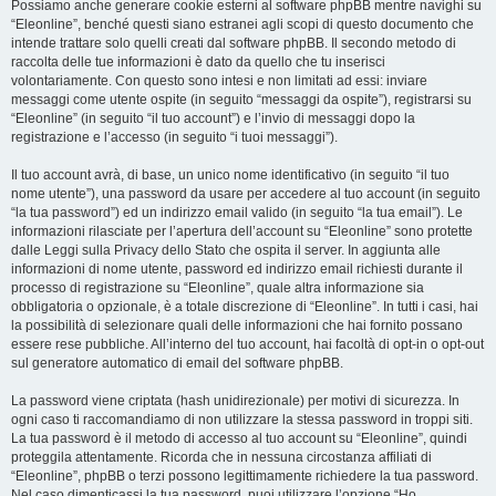
Possiamo anche generare cookie esterni al software phpBB mentre navighi su
“Eleonline”, benché questi siano estranei agli scopi di questo documento che
intende trattare solo quelli creati dal software phpBB. Il secondo metodo di
raccolta delle tue informazioni è dato da quello che tu inserisci
volontariamente. Con questo sono intesi e non limitati ad essi: inviare
messaggi come utente ospite (in seguito “messaggi da ospite”), registrarsi su
“Eleonline” (in seguito “il tuo account”) e l’invio di messaggi dopo la
registrazione e l’accesso (in seguito “i tuoi messaggi”).
Il tuo account avrà, di base, un unico nome identificativo (in seguito “il tuo
nome utente”), una password da usare per accedere al tuo account (in seguito
“la tua password”) ed un indirizzo email valido (in seguito “la tua email”). Le
informazioni rilasciate per l’apertura dell’account su “Eleonline” sono protette
dalle Leggi sulla Privacy dello Stato che ospita il server. In aggiunta alle
informazioni di nome utente, password ed indirizzo email richiesti durante il
processo di registrazione su “Eleonline”, quale altra informazione sia
obbligatoria o opzionale, è a totale discrezione di “Eleonline”. In tutti i casi, hai
la possibilità di selezionare quali delle informazioni che hai fornito possano
essere rese pubbliche. All’interno del tuo account, hai facoltà di opt-in o opt-out
sul generatore automatico di email del software phpBB.
La password viene criptata (hash unidirezionale) per motivi di sicurezza. In
ogni caso ti raccomandiamo di non utilizzare la stessa password in troppi siti.
La tua password è il metodo di accesso al tuo account su “Eleonline”, quindi
proteggila attentamente. Ricorda che in nessuna circostanza affiliati di
“Eleonline”, phpBB o terzi possono legittimamente richiedere la tua password.
Nel caso dimenticassi la tua password, puoi utilizzare l’opzione “Ho