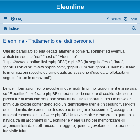
Eleonline
FAQ
Iscriviti
Login
C
Indice
e
Eleonline - Trattamento dei dati personali
r
c
Questo paragrafo spiega dettagliatamente come “Eleonline” ed eventuali
affiliati (in seguito “noi”, “nostro”, “Eleonline”,
a
“https://www.eleonline.it/site/phpBB3”) e phpBB (in seguito “essi”, “loro”,
“phpBB software”, “www.phpbb.com”, “phpBB Limited”, “phpBB Teams”) usano
le informazioni raccolte durante qualsiasi sessione d’uso da te effettuata (in
seguito “le tue informazioni”).
Le tue informazioni sono raccolte in due modi. In primo luogo, mentre si naviga
su “Eleonline” il software phpBB creerà un certo numero di cookie, che sono
piccoli file di testo che vengono scaricati nei file temporanei del tuo browser. I
primi due cookie contengono solo un identificativo utente (in seguito “user-id”)
ed un identificativo anonimo di sessione (in seguito “session-id”), assegnato
automaticamente dal software phpBB. Un terzo cookie viene creato quando si
naviga tra gli argomenti di “Eleonline” e viene usato per memorizzare gli
argomenti letti da quelli ancora da leggere, quindi agevolando la lettura nelle
tue visite future.