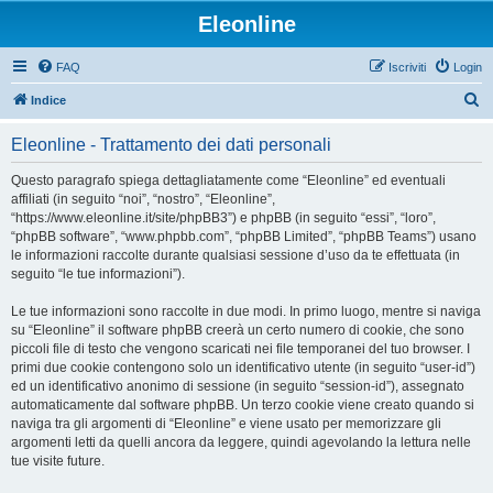
Eleonline
FAQ
Iscriviti
Login
C
Indice
e
Eleonline - Trattamento dei dati personali
r
c
Questo paragrafo spiega dettagliatamente come “Eleonline” ed eventuali
affiliati (in seguito “noi”, “nostro”, “Eleonline”,
a
“https://www.eleonline.it/site/phpBB3”) e phpBB (in seguito “essi”, “loro”,
“phpBB software”, “www.phpbb.com”, “phpBB Limited”, “phpBB Teams”) usano
le informazioni raccolte durante qualsiasi sessione d’uso da te effettuata (in
seguito “le tue informazioni”).
Le tue informazioni sono raccolte in due modi. In primo luogo, mentre si naviga
su “Eleonline” il software phpBB creerà un certo numero di cookie, che sono
piccoli file di testo che vengono scaricati nei file temporanei del tuo browser. I
primi due cookie contengono solo un identificativo utente (in seguito “user-id”)
ed un identificativo anonimo di sessione (in seguito “session-id”), assegnato
automaticamente dal software phpBB. Un terzo cookie viene creato quando si
naviga tra gli argomenti di “Eleonline” e viene usato per memorizzare gli
argomenti letti da quelli ancora da leggere, quindi agevolando la lettura nelle
tue visite future.