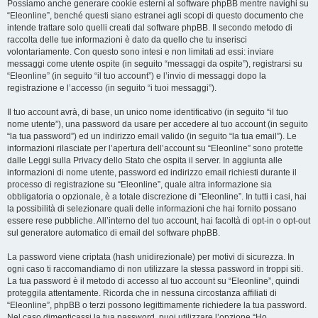
Possiamo anche generare cookie esterni al software phpBB mentre navighi su
“Eleonline”, benché questi siano estranei agli scopi di questo documento che
intende trattare solo quelli creati dal software phpBB. Il secondo metodo di
raccolta delle tue informazioni è dato da quello che tu inserisci
volontariamente. Con questo sono intesi e non limitati ad essi: inviare
messaggi come utente ospite (in seguito “messaggi da ospite”), registrarsi su
“Eleonline” (in seguito “il tuo account”) e l’invio di messaggi dopo la
registrazione e l’accesso (in seguito “i tuoi messaggi”).
Il tuo account avrà, di base, un unico nome identificativo (in seguito “il tuo
nome utente”), una password da usare per accedere al tuo account (in seguito
“la tua password”) ed un indirizzo email valido (in seguito “la tua email”). Le
informazioni rilasciate per l’apertura dell’account su “Eleonline” sono protette
dalle Leggi sulla Privacy dello Stato che ospita il server. In aggiunta alle
informazioni di nome utente, password ed indirizzo email richiesti durante il
processo di registrazione su “Eleonline”, quale altra informazione sia
obbligatoria o opzionale, è a totale discrezione di “Eleonline”. In tutti i casi, hai
la possibilità di selezionare quali delle informazioni che hai fornito possano
essere rese pubbliche. All’interno del tuo account, hai facoltà di opt-in o opt-out
sul generatore automatico di email del software phpBB.
La password viene criptata (hash unidirezionale) per motivi di sicurezza. In
ogni caso ti raccomandiamo di non utilizzare la stessa password in troppi siti.
La tua password è il metodo di accesso al tuo account su “Eleonline”, quindi
proteggila attentamente. Ricorda che in nessuna circostanza affiliati di
“Eleonline”, phpBB o terzi possono legittimamente richiedere la tua password.
Nel caso dimenticassi la tua password, puoi utilizzare l’opzione “Ho