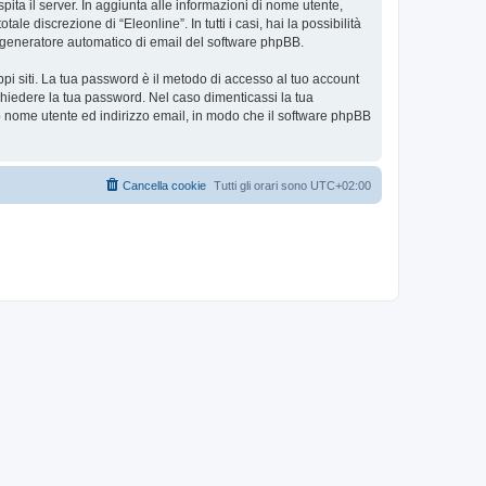
spita il server. In aggiunta alle informazioni di nome utente,
le discrezione di “Eleonline”. In tutti i casi, hai la possibilità
ul generatore automatico di email del software phpBB.
ppi siti. La tua password è il metodo di accesso al tuo account
ichiedere la tua password. Nel caso dimenticassi la tua
uo nome utente ed indirizzo email, in modo che il software phpBB
Cancella cookie
Tutti gli orari sono
UTC+02:00