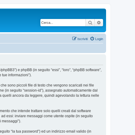
Cerca
Ricerca avanzata
Iscriviti
Login
te/phpBB3”) e phpBB (in seguito “essi”, “loro”, “phpBB software”,
 tue informazioni”).
e sono piccoli file di testo che vengono scaricati nei file
ione (in seguito “session-id”), assegnato automaticamente dal
a quelli ancora da leggere, quindi agevolando la lettura nelle
nto che intende trattare solo quelli creati dal software
i ad essi: inviare messaggi come utente ospite (in seguito
oi messaggi”).
eguito “la tua password”) ed un indirizzo email valido (in