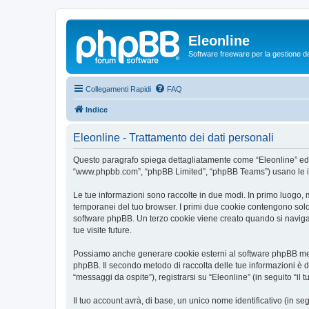
Eleonline
Software freeware per la gestione dei r
Collegamenti Rapidi
FAQ
Indice
Eleonline - Trattamento dei dati personali
Questo paragrafo spiega dettagliatamente come “Eleonline” ed even
“www.phpbb.com”, “phpBB Limited”, “phpBB Teams”) usano le infor
Le tue informazioni sono raccolte in due modi. In primo luogo, m
temporanei del tuo browser. I primi due cookie contengono solo 
software phpBB. Un terzo cookie viene creato quando si naviga t
tue visite future.
Possiamo anche generare cookie esterni al software phpBB mentr
phpBB. Il secondo metodo di raccolta delle tue informazioni è d
“messaggi da ospite”), registrarsi su “Eleonline” (in seguito “il 
Il tuo account avrà, di base, un unico nome identificativo (in s