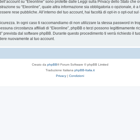
 dell’account su “Eleonline” sono protette dalle Leggi sulla Privacy dello Stato che o
trazione su “Eleonline”, quale altra informazione sia obbligatoria o opzionale, è a tota
essere rese pubbliche. All’interno del tuo account, hai facoltà di opt-in o opt-out s
icurezza. In ogni caso ti raccomandiamo di non utilizzare la stessa password in tro
essuna circostanza affiliati di “Eleonline”, phpBB o terzi possono legittimamente r
” prevista dal software phpBB. Durante questo procedimento ti verrà richiesto il t
dere nuovamente al tuo account.
Creato da
phpBB
® Forum Software © phpBB Limited
Traduzione Italiana
phpBB-Italia.it
Privacy
|
Condizioni