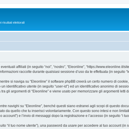
isultati elettorali
tuali affiliati (in seguito “noi”, “nostro”, “Eleonline”, “https://www.eleonline.it/si
mazioni raccolte durante qualsiasi sessione d’uso da te effettuata (in seguito “le
entre si naviga su “Eleonline” il software phpBB creerà un certo numero di cookie, ch
un identificativo utente (in seguito “user-id”) ed un identificativo anonimo di sess
ra gli argomenti di “Eleonline” e viene usato per memorizzare gli argomenti letti d
e navighi su “Eleonline”, benché questi siano estranei agli scopi di questo docume
ato da quello che tu inserisci volontariamente. Con questo sono intesi e non limitat
tuo account”) e l’invio di messaggi dopo la registrazione e l’accesso (in seguito “i tu
eguito “il tuo nome utente”), una password da usare per accedere al tuo account (in s