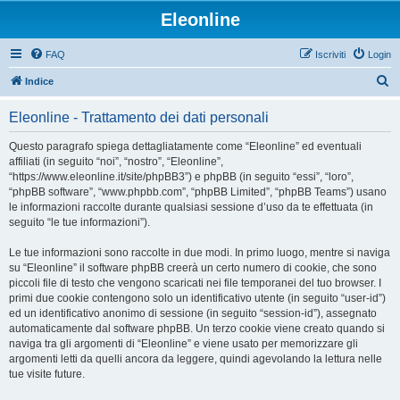
Eleonline
FAQ
Iscriviti
Login
C
Indice
e
Eleonline - Trattamento dei dati personali
r
c
Questo paragrafo spiega dettagliatamente come “Eleonline” ed eventuali
affiliati (in seguito “noi”, “nostro”, “Eleonline”,
a
“https://www.eleonline.it/site/phpBB3”) e phpBB (in seguito “essi”, “loro”,
“phpBB software”, “www.phpbb.com”, “phpBB Limited”, “phpBB Teams”) usano
le informazioni raccolte durante qualsiasi sessione d’uso da te effettuata (in
seguito “le tue informazioni”).
Le tue informazioni sono raccolte in due modi. In primo luogo, mentre si naviga
su “Eleonline” il software phpBB creerà un certo numero di cookie, che sono
piccoli file di testo che vengono scaricati nei file temporanei del tuo browser. I
primi due cookie contengono solo un identificativo utente (in seguito “user-id”)
ed un identificativo anonimo di sessione (in seguito “session-id”), assegnato
automaticamente dal software phpBB. Un terzo cookie viene creato quando si
naviga tra gli argomenti di “Eleonline” e viene usato per memorizzare gli
argomenti letti da quelli ancora da leggere, quindi agevolando la lettura nelle
tue visite future.