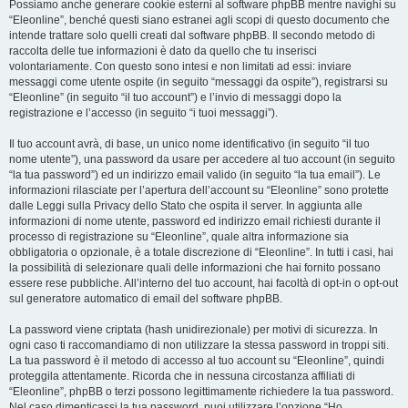
Possiamo anche generare cookie esterni al software phpBB mentre navighi su
“Eleonline”, benché questi siano estranei agli scopi di questo documento che
intende trattare solo quelli creati dal software phpBB. Il secondo metodo di
raccolta delle tue informazioni è dato da quello che tu inserisci
volontariamente. Con questo sono intesi e non limitati ad essi: inviare
messaggi come utente ospite (in seguito “messaggi da ospite”), registrarsi su
“Eleonline” (in seguito “il tuo account”) e l’invio di messaggi dopo la
registrazione e l’accesso (in seguito “i tuoi messaggi”).
Il tuo account avrà, di base, un unico nome identificativo (in seguito “il tuo
nome utente”), una password da usare per accedere al tuo account (in seguito
“la tua password”) ed un indirizzo email valido (in seguito “la tua email”). Le
informazioni rilasciate per l’apertura dell’account su “Eleonline” sono protette
dalle Leggi sulla Privacy dello Stato che ospita il server. In aggiunta alle
informazioni di nome utente, password ed indirizzo email richiesti durante il
processo di registrazione su “Eleonline”, quale altra informazione sia
obbligatoria o opzionale, è a totale discrezione di “Eleonline”. In tutti i casi, hai
la possibilità di selezionare quali delle informazioni che hai fornito possano
essere rese pubbliche. All’interno del tuo account, hai facoltà di opt-in o opt-out
sul generatore automatico di email del software phpBB.
La password viene criptata (hash unidirezionale) per motivi di sicurezza. In
ogni caso ti raccomandiamo di non utilizzare la stessa password in troppi siti.
La tua password è il metodo di accesso al tuo account su “Eleonline”, quindi
proteggila attentamente. Ricorda che in nessuna circostanza affiliati di
“Eleonline”, phpBB o terzi possono legittimamente richiedere la tua password.
Nel caso dimenticassi la tua password, puoi utilizzare l’opzione “Ho