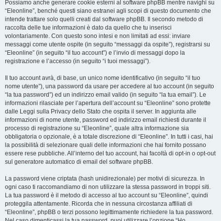
Possiamo anche generare cookie esterni al software phpBB mentre navighi su
“Eleonline”, benché questi siano estranei agli scopi di questo documento che
intende trattare solo quelli creati dal software phpBB. Il secondo metodo di
raccolta delle tue informazioni è dato da quello che tu inserisci
volontariamente. Con questo sono intesi e non limitati ad essi: inviare
messaggi come utente ospite (in seguito “messaggi da ospite”), registrarsi su
“Eleonline” (in seguito “il tuo account”) e l’invio di messaggi dopo la
registrazione e l’accesso (in seguito “i tuoi messaggi”).
Il tuo account avrà, di base, un unico nome identificativo (in seguito “il tuo
nome utente”), una password da usare per accedere al tuo account (in seguito
“la tua password”) ed un indirizzo email valido (in seguito “la tua email”). Le
informazioni rilasciate per l’apertura dell’account su “Eleonline” sono protette
dalle Leggi sulla Privacy dello Stato che ospita il server. In aggiunta alle
informazioni di nome utente, password ed indirizzo email richiesti durante il
processo di registrazione su “Eleonline”, quale altra informazione sia
obbligatoria o opzionale, è a totale discrezione di “Eleonline”. In tutti i casi, hai
la possibilità di selezionare quali delle informazioni che hai fornito possano
essere rese pubbliche. All’interno del tuo account, hai facoltà di opt-in o opt-out
sul generatore automatico di email del software phpBB.
La password viene criptata (hash unidirezionale) per motivi di sicurezza. In
ogni caso ti raccomandiamo di non utilizzare la stessa password in troppi siti.
La tua password è il metodo di accesso al tuo account su “Eleonline”, quindi
proteggila attentamente. Ricorda che in nessuna circostanza affiliati di
“Eleonline”, phpBB o terzi possono legittimamente richiedere la tua password.
Nel caso dimenticassi la tua password, puoi utilizzare l’opzione “Ho