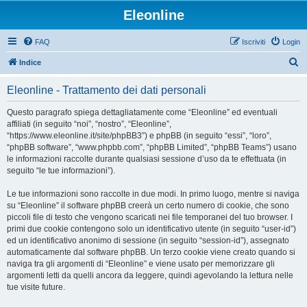
Eleonline
FAQ
Iscriviti
Login
C
Indice
e
Eleonline - Trattamento dei dati personali
r
c
Questo paragrafo spiega dettagliatamente come “Eleonline” ed eventuali
affiliati (in seguito “noi”, “nostro”, “Eleonline”,
a
“https://www.eleonline.it/site/phpBB3”) e phpBB (in seguito “essi”, “loro”,
“phpBB software”, “www.phpbb.com”, “phpBB Limited”, “phpBB Teams”) usano
le informazioni raccolte durante qualsiasi sessione d’uso da te effettuata (in
seguito “le tue informazioni”).
Le tue informazioni sono raccolte in due modi. In primo luogo, mentre si naviga
su “Eleonline” il software phpBB creerà un certo numero di cookie, che sono
piccoli file di testo che vengono scaricati nei file temporanei del tuo browser. I
primi due cookie contengono solo un identificativo utente (in seguito “user-id”)
ed un identificativo anonimo di sessione (in seguito “session-id”), assegnato
automaticamente dal software phpBB. Un terzo cookie viene creato quando si
naviga tra gli argomenti di “Eleonline” e viene usato per memorizzare gli
argomenti letti da quelli ancora da leggere, quindi agevolando la lettura nelle
tue visite future.