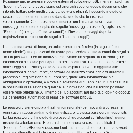
Possiamo anche generare cookie esterni al software phpBB mentre navighi su
“Eleonline”, benché questi siano estranei agli scopi di questo documento che
intende trattare solo quelli creati dal software phpBB. Il secondo metodo di
raccolta delle tue informazioni è dato da quello che tu inserisci
volontariamente. Con questo sono intesi e non limitati ad essi: inviare
messaggi come utente ospite (in seguito “messaggi da ospite”), registrarsi su
“Eleonline” (in seguito “il tuo account”) e l’invio di messaggi dopo la
registrazione e l’accesso (in seguito “i tuoi messaggi”).
Il tuo account avrà, di base, un unico nome identificativo (in seguito “il tuo
nome utente”), una password da usare per accedere al tuo account (in seguito
“la tua password”) ed un indirizzo email valido (in seguito “la tua email”). Le
informazioni rilasciate per l’apertura dell’account su “Eleonline” sono protette
dalle Leggi sulla Privacy dello Stato che ospita il server. In aggiunta alle
informazioni di nome utente, password ed indirizzo email richiesti durante il
processo di registrazione su “Eleonline”, quale altra informazione sia
obbligatoria o opzionale, è a totale discrezione di “Eleonline”. In tutti i casi, hai
la possibilità di selezionare quali delle informazioni che hai fornito possano
essere rese pubbliche. All’interno del tuo account, hai facoltà di opt-in o opt-out
sul generatore automatico di email del software phpBB.
La password viene criptata (hash unidirezionale) per motivi di sicurezza. In
ogni caso ti raccomandiamo di non utilizzare la stessa password in troppi siti.
La tua password è il metodo di accesso al tuo account su “Eleonline”, quindi
proteggila attentamente. Ricorda che in nessuna circostanza affiliati di
“Eleonline”, phpBB o terzi possono legittimamente richiedere la tua password.
Nel caso dimenticassi la tua password, puoi utilizzare l’opzione “Ho