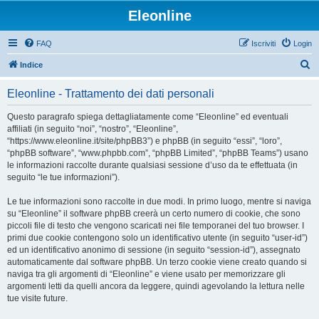
Eleonline
FAQ
Iscriviti
Login
C
Indice
e
Eleonline - Trattamento dei dati personali
r
c
Questo paragrafo spiega dettagliatamente come “Eleonline” ed eventuali
affiliati (in seguito “noi”, “nostro”, “Eleonline”,
a
“https://www.eleonline.it/site/phpBB3”) e phpBB (in seguito “essi”, “loro”,
“phpBB software”, “www.phpbb.com”, “phpBB Limited”, “phpBB Teams”) usano
le informazioni raccolte durante qualsiasi sessione d’uso da te effettuata (in
seguito “le tue informazioni”).
Le tue informazioni sono raccolte in due modi. In primo luogo, mentre si naviga
su “Eleonline” il software phpBB creerà un certo numero di cookie, che sono
piccoli file di testo che vengono scaricati nei file temporanei del tuo browser. I
primi due cookie contengono solo un identificativo utente (in seguito “user-id”)
ed un identificativo anonimo di sessione (in seguito “session-id”), assegnato
automaticamente dal software phpBB. Un terzo cookie viene creato quando si
naviga tra gli argomenti di “Eleonline” e viene usato per memorizzare gli
argomenti letti da quelli ancora da leggere, quindi agevolando la lettura nelle
tue visite future.