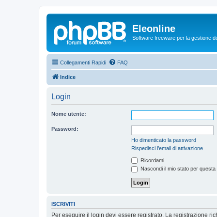
Eleonline
Software freeware per la gestione dei r
Collegamenti Rapidi
FAQ
Indice
Login
Nome utente:
Password:
Ho dimenticato la password
Rispedisci l’email di attivazione
Ricordami
Nascondi il mio stato per questa
ISCRIVITI
Per eseguire il login devi essere registrato. La registrazione r