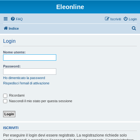
Eleonline
FAQ
Iscriviti
Login
C
Indice
e
Login
r
c
Nome utente:
a
Password:
Ho dimenticato la password
Rispedisci l’email di attivazione
Ricordami
Nascondi il mio stato per questa sessione
ISCRIVITI
Per eseguire il login devi essere registrato. La registrazione richiede solo