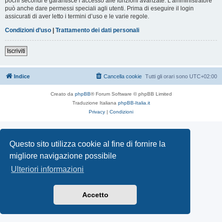
pochi secondi e garantisce l’accesso alle funzioni avanzate. L’amministratore
può anche dare permessi speciali agli utenti. Prima di eseguire il login
assicurati di aver letto i termini d’uso e le varie regole.
Condizioni d’uso
|
Trattamento dei dati personali
Iscriviti
Indice
Cancella cookie
Tutti gli orari sono
UTC+02:00
Creato da
phpBB
® Forum Software © phpBB Limited
Traduzione Italiana
phpBB-Italia.it
Privacy
|
Condizioni
Questo sito utilizza cookie al fine di fornire la
migliore navigazione possibile
Ulteriori informazioni
Accetto