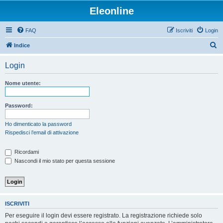
Eleonline
FAQ
Iscriviti
Login
C
Indice
e
Login
r
c
Nome utente:
a
Password:
Ho dimenticato la password
Rispedisci l’email di attivazione
Ricordami
Nascondi il mio stato per questa sessione
ISCRIVITI
Per eseguire il login devi essere registrato. La registrazione richiede solo