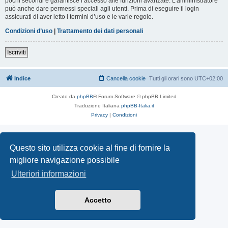
pochi secondi e garantisce l’accesso alle funzioni avanzate. L’amministratore
può anche dare permessi speciali agli utenti. Prima di eseguire il login
assicurati di aver letto i termini d’uso e le varie regole.
Condizioni d’uso
|
Trattamento dei dati personali
Iscriviti
Indice
Cancella cookie
Tutti gli orari sono
UTC+02:00
Creato da
phpBB
® Forum Software © phpBB Limited
Traduzione Italiana
phpBB-Italia.it
Privacy
|
Condizioni
Questo sito utilizza cookie al fine di fornire la
migliore navigazione possibile
Ulteriori informazioni
Accetto