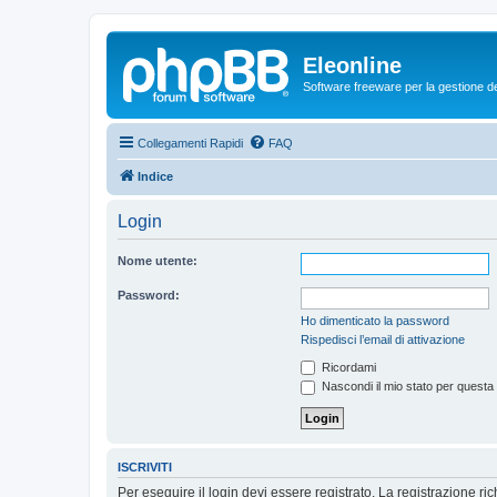
Eleonline
Software freeware per la gestione dei r
Collegamenti Rapidi
FAQ
Indice
Login
Nome utente:
Password:
Ho dimenticato la password
Rispedisci l’email di attivazione
Ricordami
Nascondi il mio stato per questa
ISCRIVITI
Per eseguire il login devi essere registrato. La registrazione r