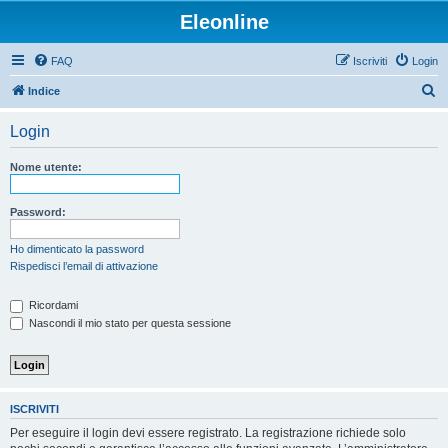
Eleonline
FAQ
Iscriviti
Login
C
Indice
e
Login
r
c
Nome utente:
a
Password:
Ho dimenticato la password
Rispedisci l’email di attivazione
Ricordami
Nascondi il mio stato per questa sessione
ISCRIVITI
Per eseguire il login devi essere registrato. La registrazione richiede solo