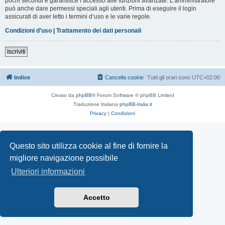
pochi secondi e garantisce l’accesso alle funzioni avanzate. L’amministratore
può anche dare permessi speciali agli utenti. Prima di eseguire il login
assicurati di aver letto i termini d’uso e le varie regole.
Condizioni d’uso
|
Trattamento dei dati personali
Iscriviti
Indice
Cancella cookie
Tutti gli orari sono
UTC+02:00
Creato da
phpBB
® Forum Software © phpBB Limited
Traduzione Italiana
phpBB-Italia.it
Privacy
|
Condizioni
Questo sito utilizza cookie al fine di fornire la
migliore navigazione possibile
Ulteriori informazioni
Accetto