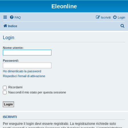
Eleonline
FAQ
Iscriviti
Login
C
Indice
e
Login
r
c
Nome utente:
a
Password:
Ho dimenticato la password
Rispedisci l’email di attivazione
Ricordami
Nascondi il mio stato per questa sessione
ISCRIVITI
Per eseguire il login devi essere registrato. La registrazione richiede solo