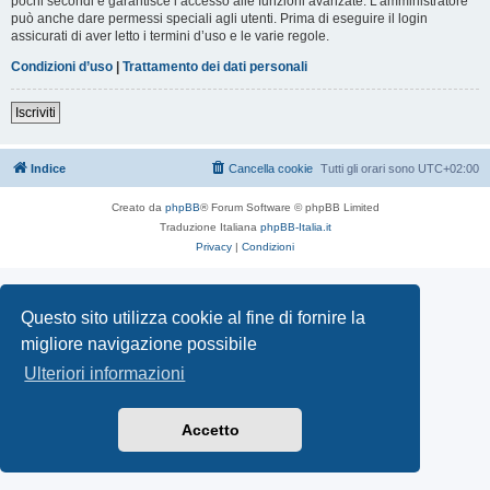
pochi secondi e garantisce l’accesso alle funzioni avanzate. L’amministratore
può anche dare permessi speciali agli utenti. Prima di eseguire il login
assicurati di aver letto i termini d’uso e le varie regole.
Condizioni d’uso
|
Trattamento dei dati personali
Iscriviti
Indice
Cancella cookie
Tutti gli orari sono
UTC+02:00
Creato da
phpBB
® Forum Software © phpBB Limited
Traduzione Italiana
phpBB-Italia.it
Privacy
|
Condizioni
Questo sito utilizza cookie al fine di fornire la
migliore navigazione possibile
Ulteriori informazioni
Accetto