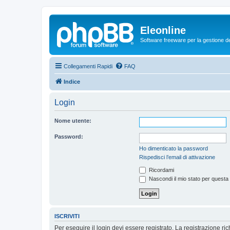
Eleonline
Software freeware per la gestione dei r
Collegamenti Rapidi
FAQ
Indice
Login
Nome utente:
Password:
Ho dimenticato la password
Rispedisci l’email di attivazione
Ricordami
Nascondi il mio stato per questa
ISCRIVITI
Per eseguire il login devi essere registrato. La registrazione r