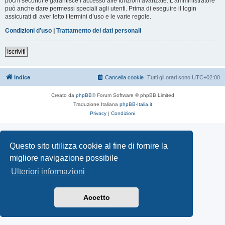
pochi secondi e garantisce l’accesso alle funzioni avanzate. L’amministratore
può anche dare permessi speciali agli utenti. Prima di eseguire il login
assicurati di aver letto i termini d’uso e le varie regole.
Condizioni d’uso
|
Trattamento dei dati personali
Iscriviti
Indice
Cancella cookie
Tutti gli orari sono
UTC+02:00
Creato da
phpBB
® Forum Software © phpBB Limited
Traduzione Italiana
phpBB-Italia.it
Privacy
|
Condizioni
Questo sito utilizza cookie al fine di fornire la
migliore navigazione possibile
Ulteriori informazioni
Accetto