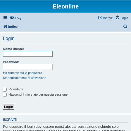
Eleonline
FAQ
Iscriviti
Login
C
Indice
e
Login
r
c
Nome utente:
a
Password:
Ho dimenticato la password
Rispedisci l’email di attivazione
Ricordami
Nascondi il mio stato per questa sessione
ISCRIVITI
Per eseguire il login devi essere registrato. La registrazione richiede solo