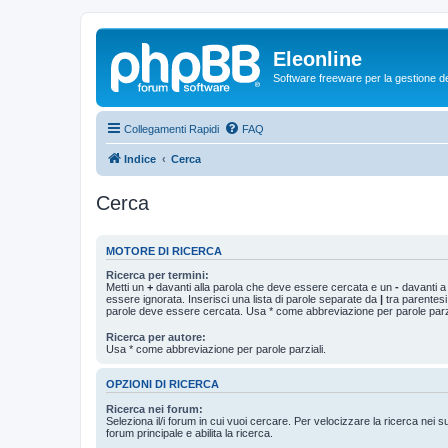
Eleonline
Software freeware per la gestione dei r
Collegamenti Rapidi
FAQ
Indice
Cerca
Cerca
MOTORE DI RICERCA
Ricerca per termini:
Metti un
+
davanti alla parola che deve essere cercata e un
-
davanti a
essere ignorata. Inserisci una lista di parole separate da
|
tra parentesi
parole deve essere cercata. Usa * come abbreviazione per parole parzi
Ricerca per autore:
Usa * come abbreviazione per parole parziali.
OPZIONI DI RICERCA
Ricerca nei forum:
Seleziona il/i forum in cui vuoi cercare. Per velocizzare la ricerca nei s
forum principale e abilita la ricerca.