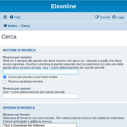
Eleonline
FAQ
Iscriviti
Login
Indice
Cerca
Cerca
MOTORE DI RICERCA
Ricerca per termini:
Metti un
+
davanti alla parola che deve essere cercata e un
-
davanti a quella che deve
essere ignorata. Inserisci una lista di parole separate da
|
tra parentesi se solo una delle
parole deve essere cercata. Usa * come abbreviazione per parole parziali.
Cerca per parola o usa frase esatta
Ricerca qualsiasi termine
Ricerca per autore:
Usa * come abbreviazione per parole parziali.
OPZIONI DI RICERCA
Ricerca nei forum:
Seleziona il/i forum in cui vuoi cercare. Per velocizzare la ricerca nei subforum seleziona
il forum principale e abilita la ricerca.