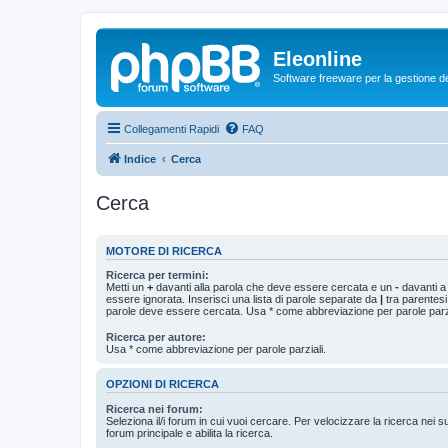
Eleonline
Software freeware per la gestione dei r
Collegamenti Rapidi
FAQ
Indice
Cerca
Cerca
MOTORE DI RICERCA
Ricerca per termini:
Metti un
+
davanti alla parola che deve essere cercata e un
-
davanti a
essere ignorata. Inserisci una lista di parole separate da
|
tra parentesi
parole deve essere cercata. Usa * come abbreviazione per parole parzi
Ricerca per autore:
Usa * come abbreviazione per parole parziali.
OPZIONI DI RICERCA
Ricerca nei forum:
Seleziona il/i forum in cui vuoi cercare. Per velocizzare la ricerca nei s
forum principale e abilita la ricerca.