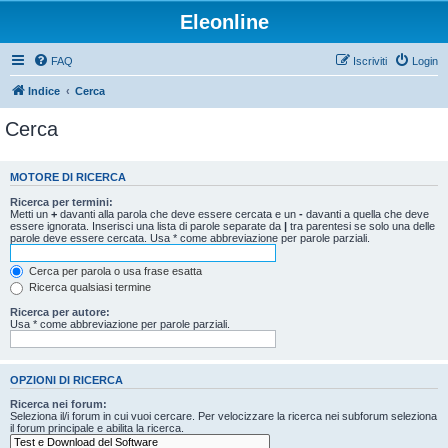
Eleonline
FAQ
Iscriviti
Login
Indice
Cerca
Cerca
MOTORE DI RICERCA
Ricerca per termini:
Metti un
+
davanti alla parola che deve essere cercata e un
-
davanti a quella che deve
essere ignorata. Inserisci una lista di parole separate da
|
tra parentesi se solo una delle
parole deve essere cercata. Usa * come abbreviazione per parole parziali.
Cerca per parola o usa frase esatta
Ricerca qualsiasi termine
Ricerca per autore:
Usa * come abbreviazione per parole parziali.
OPZIONI DI RICERCA
Ricerca nei forum:
Seleziona il/i forum in cui vuoi cercare. Per velocizzare la ricerca nei subforum seleziona
il forum principale e abilita la ricerca.