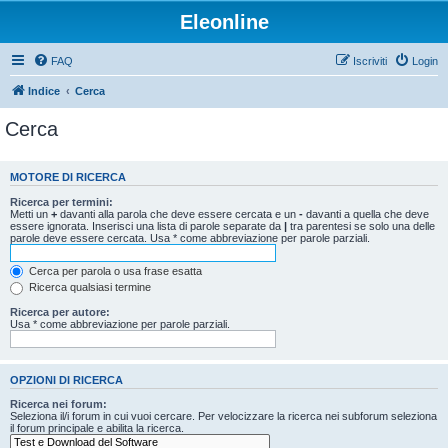
Eleonline
FAQ
Iscriviti
Login
Indice
Cerca
Cerca
MOTORE DI RICERCA
Ricerca per termini:
Metti un
+
davanti alla parola che deve essere cercata e un
-
davanti a quella che deve
essere ignorata. Inserisci una lista di parole separate da
|
tra parentesi se solo una delle
parole deve essere cercata. Usa * come abbreviazione per parole parziali.
Cerca per parola o usa frase esatta
Ricerca qualsiasi termine
Ricerca per autore:
Usa * come abbreviazione per parole parziali.
OPZIONI DI RICERCA
Ricerca nei forum:
Seleziona il/i forum in cui vuoi cercare. Per velocizzare la ricerca nei subforum seleziona
il forum principale e abilita la ricerca.