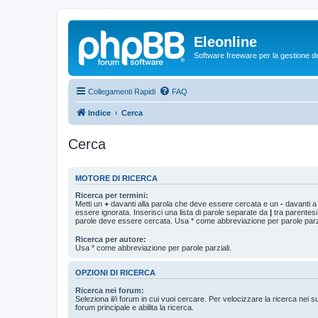
Eleonline
Software freeware per la gestione dei r
Collegamenti Rapidi
FAQ
Indice
Cerca
Cerca
MOTORE DI RICERCA
Ricerca per termini:
Metti un
+
davanti alla parola che deve essere cercata e un
-
davanti a
essere ignorata. Inserisci una lista di parole separate da
|
tra parentesi
parole deve essere cercata. Usa * come abbreviazione per parole parzi
Ricerca per autore:
Usa * come abbreviazione per parole parziali.
OPZIONI DI RICERCA
Ricerca nei forum:
Seleziona il/i forum in cui vuoi cercare. Per velocizzare la ricerca nei s
forum principale e abilita la ricerca.