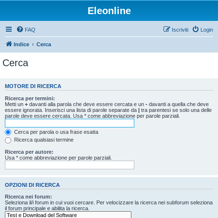
Eleonline
FAQ
Iscriviti
Login
Indice
Cerca
Cerca
MOTORE DI RICERCA
Ricerca per termini:
Metti un
+
davanti alla parola che deve essere cercata e un
-
davanti a quella che deve
essere ignorata. Inserisci una lista di parole separate da
|
tra parentesi se solo una delle
parole deve essere cercata. Usa * come abbreviazione per parole parziali.
Cerca per parola o usa frase esatta
Ricerca qualsiasi termine
Ricerca per autore:
Usa * come abbreviazione per parole parziali.
OPZIONI DI RICERCA
Ricerca nei forum:
Seleziona il/i forum in cui vuoi cercare. Per velocizzare la ricerca nei subforum seleziona
il forum principale e abilita la ricerca.