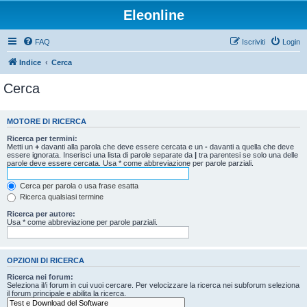
Eleonline
FAQ
Iscriviti
Login
Indice
Cerca
Cerca
MOTORE DI RICERCA
Ricerca per termini:
Metti un
+
davanti alla parola che deve essere cercata e un
-
davanti a quella che deve
essere ignorata. Inserisci una lista di parole separate da
|
tra parentesi se solo una delle
parole deve essere cercata. Usa * come abbreviazione per parole parziali.
Cerca per parola o usa frase esatta
Ricerca qualsiasi termine
Ricerca per autore:
Usa * come abbreviazione per parole parziali.
OPZIONI DI RICERCA
Ricerca nei forum:
Seleziona il/i forum in cui vuoi cercare. Per velocizzare la ricerca nei subforum seleziona
il forum principale e abilita la ricerca.