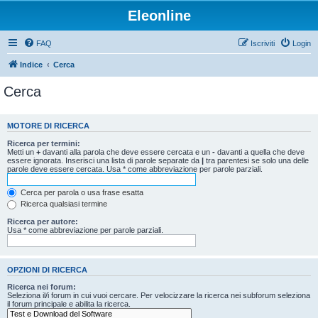
Eleonline
FAQ
Iscriviti
Login
Indice
Cerca
Cerca
MOTORE DI RICERCA
Ricerca per termini:
Metti un
+
davanti alla parola che deve essere cercata e un
-
davanti a quella che deve
essere ignorata. Inserisci una lista di parole separate da
|
tra parentesi se solo una delle
parole deve essere cercata. Usa * come abbreviazione per parole parziali.
Cerca per parola o usa frase esatta
Ricerca qualsiasi termine
Ricerca per autore:
Usa * come abbreviazione per parole parziali.
OPZIONI DI RICERCA
Ricerca nei forum:
Seleziona il/i forum in cui vuoi cercare. Per velocizzare la ricerca nei subforum seleziona
il forum principale e abilita la ricerca.