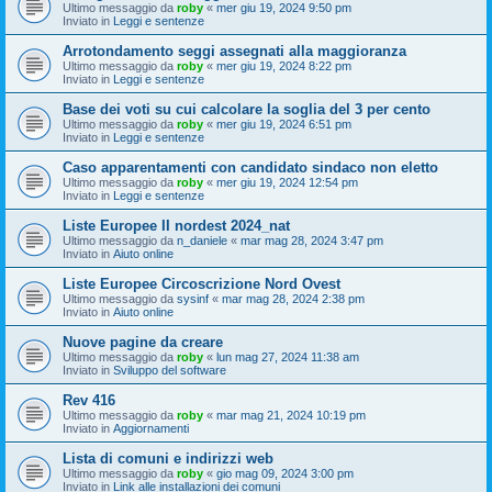
Ultimo messaggio da
roby
«
mer giu 19, 2024 9:50 pm
Inviato in
Leggi e sentenze
Arrotondamento seggi assegnati alla maggioranza
Ultimo messaggio da
roby
«
mer giu 19, 2024 8:22 pm
Inviato in
Leggi e sentenze
Base dei voti su cui calcolare la soglia del 3 per cento
Ultimo messaggio da
roby
«
mer giu 19, 2024 6:51 pm
Inviato in
Leggi e sentenze
Caso apparentamenti con candidato sindaco non eletto
Ultimo messaggio da
roby
«
mer giu 19, 2024 12:54 pm
Inviato in
Leggi e sentenze
Liste Europee II nordest 2024_nat
Ultimo messaggio da
n_daniele
«
mar mag 28, 2024 3:47 pm
Inviato in
Aiuto online
Liste Europee Circoscrizione Nord Ovest
Ultimo messaggio da
sysinf
«
mar mag 28, 2024 2:38 pm
Inviato in
Aiuto online
Nuove pagine da creare
Ultimo messaggio da
roby
«
lun mag 27, 2024 11:38 am
Inviato in
Sviluppo del software
Rev 416
Ultimo messaggio da
roby
«
mar mag 21, 2024 10:19 pm
Inviato in
Aggiornamenti
Lista di comuni e indirizzi web
Ultimo messaggio da
roby
«
gio mag 09, 2024 3:00 pm
Inviato in
Link alle installazioni dei comuni