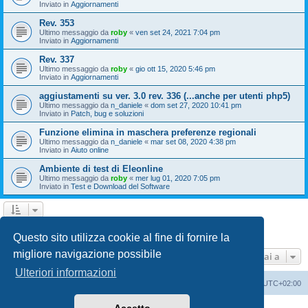
Inviato in
Aggiornamenti
Rev. 353
Ultimo messaggio da
roby
«
ven set 24, 2021 7:04 pm
Inviato in
Aggiornamenti
Rev. 337
Ultimo messaggio da
roby
«
gio ott 15, 2020 5:46 pm
Inviato in
Aggiornamenti
aggiustamenti su ver. 3.0 rev. 336 (...anche per utenti php5)
Ultimo messaggio da
n_daniele
«
dom set 27, 2020 10:41 pm
Inviato in
Patch, bug e soluzioni
Funzione elimina in maschera preferenze regionali
Ultimo messaggio da
n_daniele
«
mar set 08, 2020 4:38 pm
Inviato in
Aiuto online
Ambiente di test di Eleonline
Ultimo messaggio da
roby
«
mer lug 01, 2020 7:05 pm
Inviato in
Test e Download del Software
1
2
3
Prossimo
La ricerca ha trovato 110 risultati
Questo sito utilizza cookie al fine di fornire la
migliore navigazione possibile
Vai a
Ulteriori informazioni
Indice
Cancella cookie
Tutti gli orari sono
UTC+02:00
Creato da
phpBB
® Forum Software © phpBB Limited