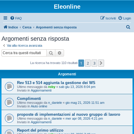
Eleonline
FAQ
Iscriviti
Login
C
Indice
Cerca
Argomenti senza risposta
e
Argomenti senza risposta
r
Vai alla ricerca avanzata
c
Cerca
Ricerca avanzata
a
1
2
3
Prossimo
La ricerca ha trovato 110 risultati
Argomenti
Rev 513 e 514 aggiunta la gestione dei WS
Ultimo messaggio da
roby
«
sab giu 13, 2026 8:04 pm
Inviato in
Aggiornamenti
Complimenti
Ultimo messaggio da
n_daniele
«
gio mag 21, 2026 11:51 am
Inviato in
Aiuto online
proposte di implementazioni al nuovo gruppo di lavoro
Ultimo messaggio da
n_daniele
«
mer apr 08, 2026 4:21 pm
Inviato in
Aggiornamenti
Report del primo utilizzo