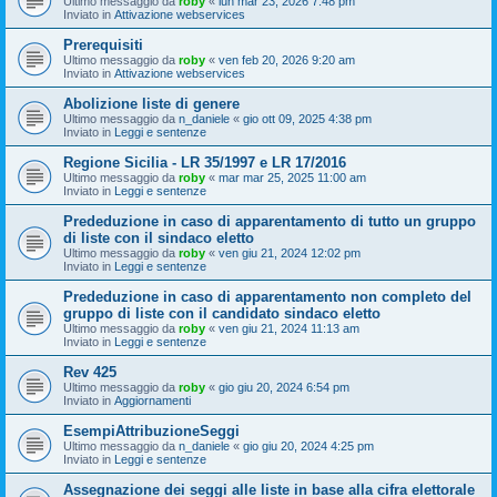
Ultimo messaggio da
roby
«
lun mar 23, 2026 7:48 pm
Inviato in
Attivazione webservices
Prerequisiti
Ultimo messaggio da
roby
«
ven feb 20, 2026 9:20 am
Inviato in
Attivazione webservices
Abolizione liste di genere
Ultimo messaggio da
n_daniele
«
gio ott 09, 2025 4:38 pm
Inviato in
Leggi e sentenze
Regione Sicilia - LR 35/1997 e LR 17/2016
Ultimo messaggio da
roby
«
mar mar 25, 2025 11:00 am
Inviato in
Leggi e sentenze
Prededuzione in caso di apparentamento di tutto un gruppo
di liste con il sindaco eletto
Ultimo messaggio da
roby
«
ven giu 21, 2024 12:02 pm
Inviato in
Leggi e sentenze
Prededuzione in caso di apparentamento non completo del
gruppo di liste con il candidato sindaco eletto
Ultimo messaggio da
roby
«
ven giu 21, 2024 11:13 am
Inviato in
Leggi e sentenze
Rev 425
Ultimo messaggio da
roby
«
gio giu 20, 2024 6:54 pm
Inviato in
Aggiornamenti
EsempiAttribuzioneSeggi
Ultimo messaggio da
n_daniele
«
gio giu 20, 2024 4:25 pm
Inviato in
Leggi e sentenze
Assegnazione dei seggi alle liste in base alla cifra elettorale