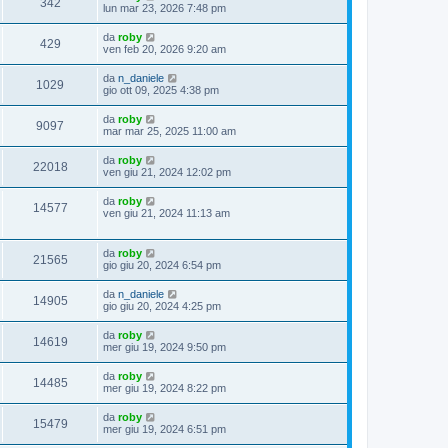
342
lun mar 23, 2026 7:48 pm
da
roby
429
ven feb 20, 2026 9:20 am
da
n_daniele
1029
gio ott 09, 2025 4:38 pm
da
roby
9097
mar mar 25, 2025 11:00 am
da
roby
22018
ven giu 21, 2024 12:02 pm
da
roby
14577
ven giu 21, 2024 11:13 am
da
roby
21565
gio giu 20, 2024 6:54 pm
da
n_daniele
14905
gio giu 20, 2024 4:25 pm
da
roby
14619
mer giu 19, 2024 9:50 pm
da
roby
14485
mer giu 19, 2024 8:22 pm
da
roby
15479
mer giu 19, 2024 6:51 pm