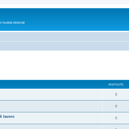
isultati elettorali
RISPOSTE
0
0
i lavoro
0