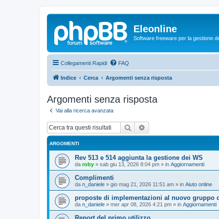
Eleonline
Software freeware per la gestione dei r
Collegamenti Rapidi
FAQ
Indice
Cerca
Argomenti senza risposta
Argomenti senza risposta
Vai alla ricerca avanzata
Cerca
Ricerca avanzata
ARGOMENTI
Rev 513 e 514 aggiunta la gestione dei WS
da
roby
»
sab giu 13, 2026 8:04 pm
» in
Aggiornamenti
Complimenti
da
n_daniele
»
gio mag 21, 2026 11:51 am
» in
Aiuto online
proposte di implementazioni al nuovo gruppo d
da
n_daniele
»
mer apr 08, 2026 4:21 pm
» in
Aggiornamenti
Report del primo utilizzo