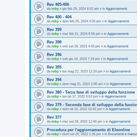
Rev 405-406
da
roby
»
gio feb 29, 2024 8:02 am
» in
Aggiornamenti
Rev 400 - 404
da
roby
»
dom feb 25, 2024 4:05 pm
» in
Aggiornamenti
Rev 399
da
roby
»
mer feb 21, 2024 8:56 pm
» in
Aggiornamenti
Rev 398
da
roby
»
ven set 29, 2023 4:43 pm
» in
Aggiornamenti
Rev 396
da
roby
»
sab giu 10, 2023 7:19 pm
» in
Aggiornamenti
Rev 395
da
roby
»
lun mag 22, 2023 12:20 pm
» in
Aggiornamenti
Rev 394
da
roby
»
dom mag 21, 2023 2:05 am
» in
Aggiornamenti
Rev 380 - Terza fase di sviluppo della funzione
da
roby
»
lun ott 17, 2022 5:52 pm
» in
Aggiornamenti
Rev 379 - Seconda fase di sviluppo della funzi
da
roby
»
dom ott 16, 2022 10:42 pm
» in
Aggiornamenti
Rev 377
da
roby
»
mer set 28, 2022 12:40 pm
» in
Aggiornamenti
Procedura per l'aggiornamento di Eleonline
da
roby
»
dom set 25, 2022 1:35 pm
» in
Documenti e manua