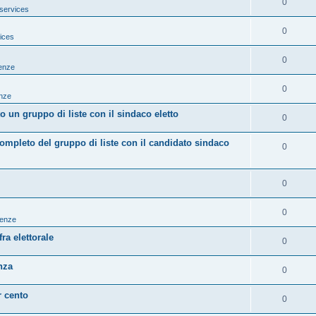
0
services
0
ices
0
tenze
0
enze
 un gruppo di liste con il sindaco eletto
0
mpleto del gruppo di liste con il candidato sindaco
0
0
0
tenze
ra elettorale
0
nza
0
r cento
0