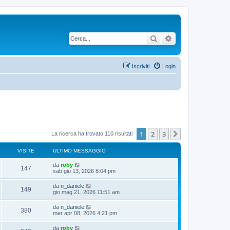
Cerca
Ricerca avanzata
Iscriviti
Login
1
2
3
Prossimo
La ricerca ha trovato 110 risultati
VISITE
ULTIMO MESSAGGIO
da
roby
147
sab giu 13, 2026 8:04 pm
da
n_daniele
149
gio mag 21, 2026 11:51 am
da
n_daniele
380
mer apr 08, 2026 4:21 pm
da
roby