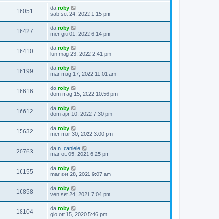
da
roby
16051
sab set 24, 2022 1:15 pm
da
roby
16427
mer giu 01, 2022 6:14 pm
da
roby
16410
lun mag 23, 2022 2:41 pm
da
roby
16199
mar mag 17, 2022 11:01 am
da
roby
16616
dom mag 15, 2022 10:56 pm
da
roby
16612
dom apr 10, 2022 7:30 pm
da
roby
15632
mer mar 30, 2022 3:00 pm
da
n_daniele
20763
mar ott 05, 2021 6:25 pm
da
roby
16155
mar set 28, 2021 9:07 am
da
roby
16858
ven set 24, 2021 7:04 pm
da
roby
18104
gio ott 15, 2020 5:46 pm