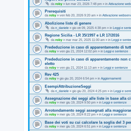
da
roby
»
lun mar 23, 2026 7:48 pm
» in
Attivazione web
Prerequisiti
da
roby
»
ven feb 20, 2026 9:20 am
» in
Attivazione webserv
Abolizione liste di genere
da
n_daniele
»
gio ott 09, 2025 4:38 pm
» in
Leggi e sen
Regione Sicilia - LR 35/1997 e LR 17/2016
da
roby
»
mar mar 25, 2025 11:00 am
» in
Leggi e sent
Prededuzione in caso di apparentamento di tutto
da
roby
»
ven giu 21, 2024 12:02 pm
» in
Leggi e sentenze
Prededuzione in caso di apparentamento non co
eletto
da
roby
»
ven giu 21, 2024 11:13 am
» in
Leggi e sentenze
Rev 425
da
roby
»
gio giu 20, 2024 6:54 pm
» in
Aggiornamenti
EsempiAttribuzioneSeggi
da
n_daniele
»
gio giu 20, 2024 4:25 pm
» in
Leggi e sen
Assegnazione dei seggi alle liste in base alla cif
da
roby
»
mer giu 19, 2024 9:50 pm
» in
Leggi e sentenze
Arrotondamento seggi assegnati alla maggiora
da
roby
»
mer giu 19, 2024 8:22 pm
» in
Leggi e sentenze
Base dei voti su cui calcolare la soglia del 3 pe
da
roby
»
mer giu 19, 2024 6:51 pm
» in
Leggi e sentenze