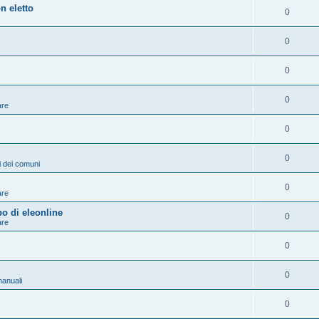
n eletto
0
0
0
0
are
0
0
ni dei comuni
0
are
po di eleonline
0
are
0
0
anuali
0