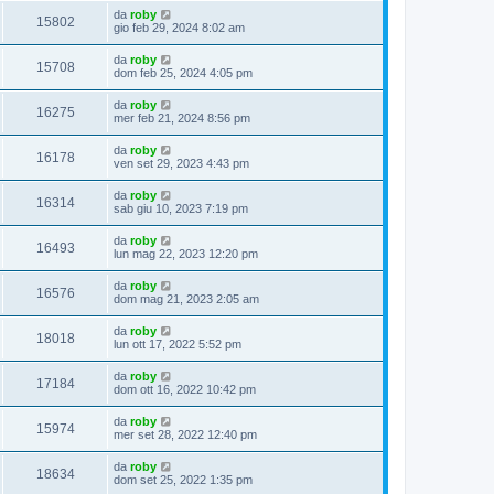
da
roby
15802
gio feb 29, 2024 8:02 am
da
roby
15708
dom feb 25, 2024 4:05 pm
da
roby
16275
mer feb 21, 2024 8:56 pm
da
roby
16178
ven set 29, 2023 4:43 pm
da
roby
16314
sab giu 10, 2023 7:19 pm
da
roby
16493
lun mag 22, 2023 12:20 pm
da
roby
16576
dom mag 21, 2023 2:05 am
da
roby
18018
lun ott 17, 2022 5:52 pm
da
roby
17184
dom ott 16, 2022 10:42 pm
da
roby
15974
mer set 28, 2022 12:40 pm
da
roby
18634
dom set 25, 2022 1:35 pm