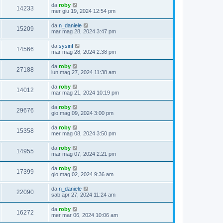
da
roby
14233
mer giu 19, 2024 12:54 pm
da
n_daniele
15209
mar mag 28, 2024 3:47 pm
da
sysinf
14566
mar mag 28, 2024 2:38 pm
da
roby
27188
lun mag 27, 2024 11:38 am
da
roby
14012
mar mag 21, 2024 10:19 pm
da
roby
29676
gio mag 09, 2024 3:00 pm
da
roby
15358
mer mag 08, 2024 3:50 pm
da
roby
14955
mar mag 07, 2024 2:21 pm
da
roby
17399
gio mag 02, 2024 9:36 am
da
n_daniele
22090
sab apr 27, 2024 11:24 am
da
roby
16272
mer mar 06, 2024 10:06 am