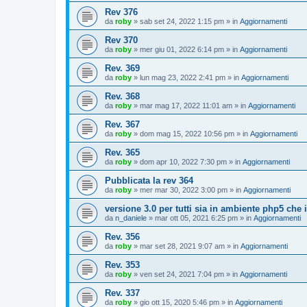
Rev 376
da
roby
»
sab set 24, 2022 1:15 pm
» in
Aggiornamenti
Rev 370
da
roby
»
mer giu 01, 2022 6:14 pm
» in
Aggiornamenti
Rev. 369
da
roby
»
lun mag 23, 2022 2:41 pm
» in
Aggiornamenti
Rev. 368
da
roby
»
mar mag 17, 2022 11:01 am
» in
Aggiornamenti
Rev. 367
da
roby
»
dom mag 15, 2022 10:56 pm
» in
Aggiornamenti
Rev. 365
da
roby
»
dom apr 10, 2022 7:30 pm
» in
Aggiornamenti
Pubblicata la rev 364
da
roby
»
mer mar 30, 2022 3:00 pm
» in
Aggiornamenti
versione 3.0 per tutti sia in ambiente php5 che
da
n_daniele
»
mar ott 05, 2021 6:25 pm
» in
Aggiornamenti
Rev. 356
da
roby
»
mar set 28, 2021 9:07 am
» in
Aggiornamenti
Rev. 353
da
roby
»
ven set 24, 2021 7:04 pm
» in
Aggiornamenti
Rev. 337
da
roby
»
gio ott 15, 2020 5:46 pm
» in
Aggiornamenti