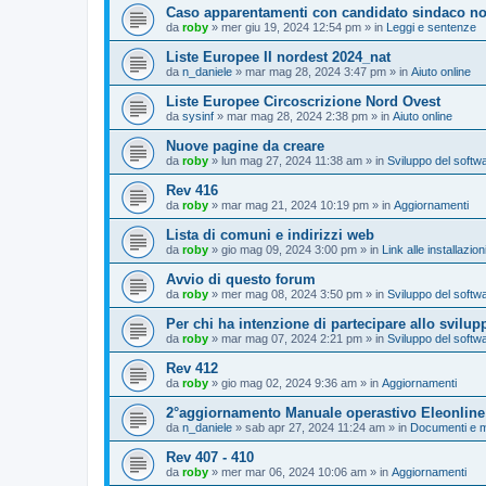
Caso apparentamenti con candidato sindaco no
da
roby
»
mer giu 19, 2024 12:54 pm
» in
Leggi e sentenze
Liste Europee II nordest 2024_nat
da
n_daniele
»
mar mag 28, 2024 3:47 pm
» in
Aiuto online
Liste Europee Circoscrizione Nord Ovest
da
sysinf
»
mar mag 28, 2024 2:38 pm
» in
Aiuto online
Nuove pagine da creare
da
roby
»
lun mag 27, 2024 11:38 am
» in
Sviluppo del softw
Rev 416
da
roby
»
mar mag 21, 2024 10:19 pm
» in
Aggiornamenti
Lista di comuni e indirizzi web
da
roby
»
gio mag 09, 2024 3:00 pm
» in
Link alle installazio
Avvio di questo forum
da
roby
»
mer mag 08, 2024 3:50 pm
» in
Sviluppo del softw
Per chi ha intenzione di partecipare allo svilup
da
roby
»
mar mag 07, 2024 2:21 pm
» in
Sviluppo del softw
Rev 412
da
roby
»
gio mag 02, 2024 9:36 am
» in
Aggiornamenti
2°aggiornamento Manuale operastivo Eleonline
da
n_daniele
»
sab apr 27, 2024 11:24 am
» in
Documenti e m
Rev 407 - 410
da
roby
»
mer mar 06, 2024 10:06 am
» in
Aggiornamenti