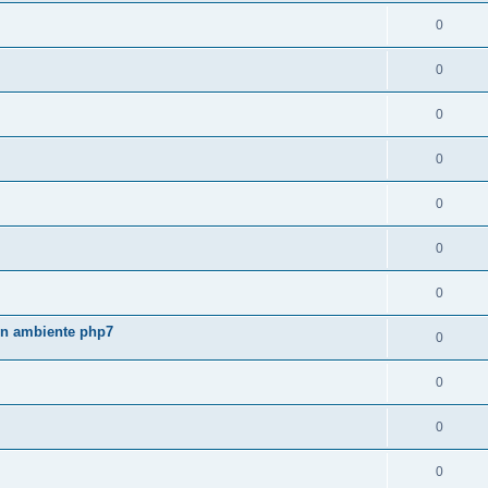
0
0
0
0
0
0
0
 in ambiente php7
0
0
0
0