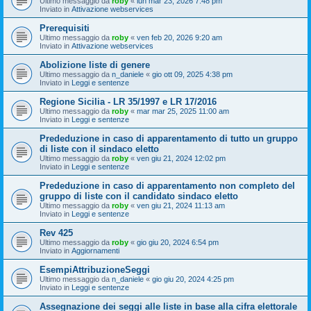
Ultimo messaggio da
roby
«
lun mar 23, 2026 7:48 pm
Inviato in
Attivazione webservices
Prerequisiti
Ultimo messaggio da
roby
«
ven feb 20, 2026 9:20 am
Inviato in
Attivazione webservices
Abolizione liste di genere
Ultimo messaggio da
n_daniele
«
gio ott 09, 2025 4:38 pm
Inviato in
Leggi e sentenze
Regione Sicilia - LR 35/1997 e LR 17/2016
Ultimo messaggio da
roby
«
mar mar 25, 2025 11:00 am
Inviato in
Leggi e sentenze
Prededuzione in caso di apparentamento di tutto un gruppo
di liste con il sindaco eletto
Ultimo messaggio da
roby
«
ven giu 21, 2024 12:02 pm
Inviato in
Leggi e sentenze
Prededuzione in caso di apparentamento non completo del
gruppo di liste con il candidato sindaco eletto
Ultimo messaggio da
roby
«
ven giu 21, 2024 11:13 am
Inviato in
Leggi e sentenze
Rev 425
Ultimo messaggio da
roby
«
gio giu 20, 2024 6:54 pm
Inviato in
Aggiornamenti
EsempiAttribuzioneSeggi
Ultimo messaggio da
n_daniele
«
gio giu 20, 2024 4:25 pm
Inviato in
Leggi e sentenze
Assegnazione dei seggi alle liste in base alla cifra elettorale