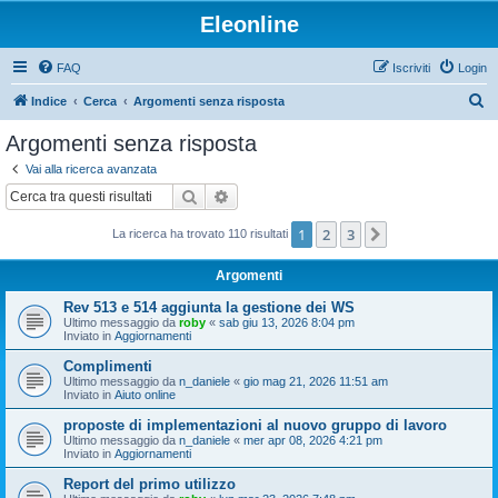
Eleonline
FAQ
Iscriviti
Login
C
Indice
Cerca
Argomenti senza risposta
e
Argomenti senza risposta
r
Vai alla ricerca avanzata
c
Cerca
Ricerca avanzata
a
1
2
3
Prossimo
La ricerca ha trovato 110 risultati
Argomenti
Rev 513 e 514 aggiunta la gestione dei WS
Ultimo messaggio da
roby
«
sab giu 13, 2026 8:04 pm
Inviato in
Aggiornamenti
Complimenti
Ultimo messaggio da
n_daniele
«
gio mag 21, 2026 11:51 am
Inviato in
Aiuto online
proposte di implementazioni al nuovo gruppo di lavoro
Ultimo messaggio da
n_daniele
«
mer apr 08, 2026 4:21 pm
Inviato in
Aggiornamenti
Report del primo utilizzo