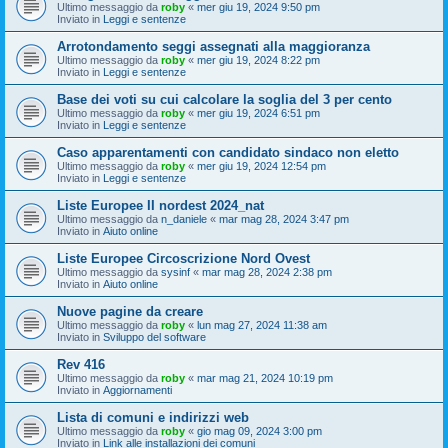
Ultimo messaggio da
roby
«
mer giu 19, 2024 9:50 pm
Inviato in
Leggi e sentenze
Arrotondamento seggi assegnati alla maggioranza
Ultimo messaggio da
roby
«
mer giu 19, 2024 8:22 pm
Inviato in
Leggi e sentenze
Base dei voti su cui calcolare la soglia del 3 per cento
Ultimo messaggio da
roby
«
mer giu 19, 2024 6:51 pm
Inviato in
Leggi e sentenze
Caso apparentamenti con candidato sindaco non eletto
Ultimo messaggio da
roby
«
mer giu 19, 2024 12:54 pm
Inviato in
Leggi e sentenze
Liste Europee II nordest 2024_nat
Ultimo messaggio da
n_daniele
«
mar mag 28, 2024 3:47 pm
Inviato in
Aiuto online
Liste Europee Circoscrizione Nord Ovest
Ultimo messaggio da
sysinf
«
mar mag 28, 2024 2:38 pm
Inviato in
Aiuto online
Nuove pagine da creare
Ultimo messaggio da
roby
«
lun mag 27, 2024 11:38 am
Inviato in
Sviluppo del software
Rev 416
Ultimo messaggio da
roby
«
mar mag 21, 2024 10:19 pm
Inviato in
Aggiornamenti
Lista di comuni e indirizzi web
Ultimo messaggio da
roby
«
gio mag 09, 2024 3:00 pm
Inviato in
Link alle installazioni dei comuni