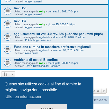
Inviato in
Aggiornamenti
Rev. 353
Ultimo messaggio da
roby
«
ven set 24, 2021 7:04 pm
Inviato in
Aggiornamenti
Rev. 337
Ultimo messaggio da
roby
«
gio ott 15, 2020 5:46 pm
Inviato in
Aggiornamenti
aggiustamenti su ver. 3.0 rev. 336 (...anche per utenti php5)
Ultimo messaggio da
n_daniele
«
dom set 27, 2020 10:41 pm
Inviato in
Patch, bug e soluzioni
Funzione elimina in maschera preferenze regionali
Ultimo messaggio da
n_daniele
«
mar set 08, 2020 4:38 pm
Inviato in
Aiuto online
Ambiente di test di Eleonline
Ultimo messaggio da
roby
«
mer lug 01, 2020 7:05 pm
Inviato in
Test e Download del Software
1
2
3
Prossimo
La ricerca ha trovato 110 risultati
Questo sito utilizza cookie al fine di fornire la
migliore navigazione possibile
Vai a
Ulteriori informazioni
Indice
Cancella cookie
Tutti gli orari sono
UTC+02:00
Creato da
phpBB
® Forum Software © phpBB Limited