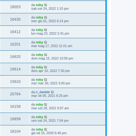
da
roby
16053
sab set 24, 2022 1:15 pm
da
roby
16430
mer giu 01, 2022 6:14 pm
da
roby
16412
lun mag 23, 2022 2:41 pm
da
roby
16201
mar mag 17, 2022 11:01 am
da
roby
16620
dom mag 15, 2022 10:56 pm
da
roby
16614
dom apr 10, 2022 7:30 pm
da
roby
15633
mer mar 30, 2022 3:00 pm
da
n_daniele
20764
mar ott 05, 2021 6:25 pm
da
roby
16158
mar set 28, 2021 9:07 am
da
roby
16858
ven set 24, 2021 7:04 pm
da
roby
18104
gio ott 15, 2020 5:46 pm