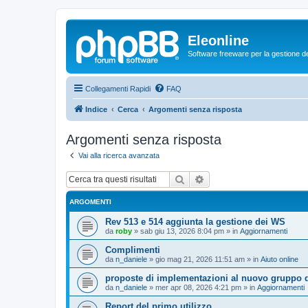
Eleonline
Software freeware per la gestione dei r
Collegamenti Rapidi
FAQ
Indice
Cerca
Argomenti senza risposta
Argomenti senza risposta
Vai alla ricerca avanzata
Cerca
Ricerca avanzata
ARGOMENTI
Rev 513 e 514 aggiunta la gestione dei WS
da
roby
»
sab giu 13, 2026 8:04 pm
» in
Aggiornamenti
Complimenti
da
n_daniele
»
gio mag 21, 2026 11:51 am
» in
Aiuto online
proposte di implementazioni al nuovo gruppo d
da
n_daniele
»
mer apr 08, 2026 4:21 pm
» in
Aggiornamenti
Report del primo utilizzo