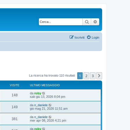
Cerca
Ricerca avanzata
Iscriviti
Login
1
2
3
Prossimo
La ricerca ha trovato 110 risultati
VISITE
ULTIMO MESSAGGIO
da
roby
148
sab giu 13, 2026 8:04 pm
da
n_daniele
149
gio mag 21, 2026 11:51 am
da
n_daniele
381
mer apr 08, 2026 4:21 pm
da
roby