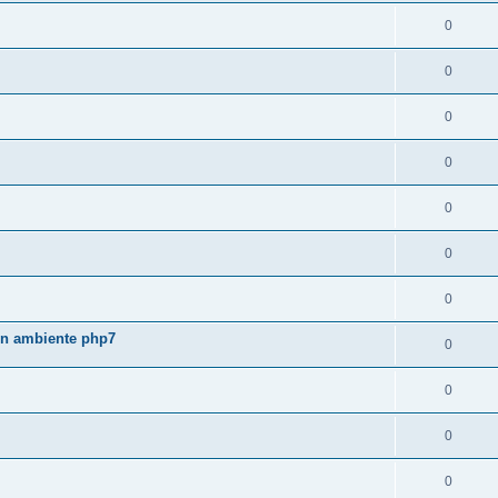
0
0
0
0
0
0
0
 in ambiente php7
0
0
0
0