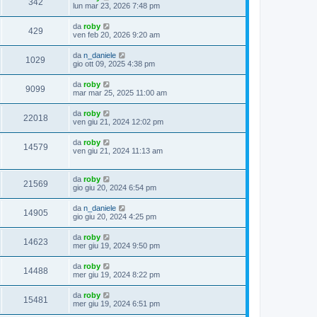
342
lun mar 23, 2026 7:48 pm
da
roby
429
ven feb 20, 2026 9:20 am
da
n_daniele
1029
gio ott 09, 2025 4:38 pm
da
roby
9099
mar mar 25, 2025 11:00 am
da
roby
22018
ven giu 21, 2024 12:02 pm
da
roby
14579
ven giu 21, 2024 11:13 am
da
roby
21569
gio giu 20, 2024 6:54 pm
da
n_daniele
14905
gio giu 20, 2024 4:25 pm
da
roby
14623
mer giu 19, 2024 9:50 pm
da
roby
14488
mer giu 19, 2024 8:22 pm
da
roby
15481
mer giu 19, 2024 6:51 pm