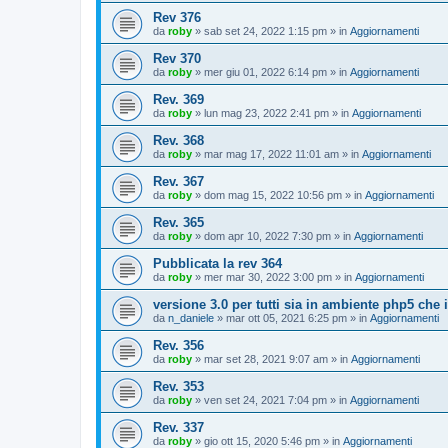
Rev 376
da
roby
»
sab set 24, 2022 1:15 pm
» in
Aggiornamenti
Rev 370
da
roby
»
mer giu 01, 2022 6:14 pm
» in
Aggiornamenti
Rev. 369
da
roby
»
lun mag 23, 2022 2:41 pm
» in
Aggiornamenti
Rev. 368
da
roby
»
mar mag 17, 2022 11:01 am
» in
Aggiornamenti
Rev. 367
da
roby
»
dom mag 15, 2022 10:56 pm
» in
Aggiornamenti
Rev. 365
da
roby
»
dom apr 10, 2022 7:30 pm
» in
Aggiornamenti
Pubblicata la rev 364
da
roby
»
mer mar 30, 2022 3:00 pm
» in
Aggiornamenti
versione 3.0 per tutti sia in ambiente php5 che
da
n_daniele
»
mar ott 05, 2021 6:25 pm
» in
Aggiornamenti
Rev. 356
da
roby
»
mar set 28, 2021 9:07 am
» in
Aggiornamenti
Rev. 353
da
roby
»
ven set 24, 2021 7:04 pm
» in
Aggiornamenti
Rev. 337
da
roby
»
gio ott 15, 2020 5:46 pm
» in
Aggiornamenti