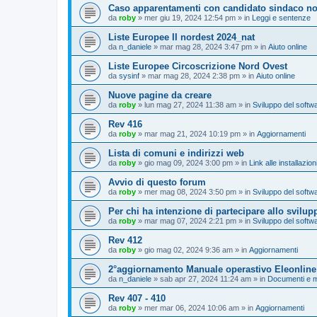
Caso apparentamenti con candidato sindaco no
da
roby
»
mer giu 19, 2024 12:54 pm
» in
Leggi e sentenze
Liste Europee II nordest 2024_nat
da
n_daniele
»
mar mag 28, 2024 3:47 pm
» in
Aiuto online
Liste Europee Circoscrizione Nord Ovest
da
sysinf
»
mar mag 28, 2024 2:38 pm
» in
Aiuto online
Nuove pagine da creare
da
roby
»
lun mag 27, 2024 11:38 am
» in
Sviluppo del softw
Rev 416
da
roby
»
mar mag 21, 2024 10:19 pm
» in
Aggiornamenti
Lista di comuni e indirizzi web
da
roby
»
gio mag 09, 2024 3:00 pm
» in
Link alle installazio
Avvio di questo forum
da
roby
»
mer mag 08, 2024 3:50 pm
» in
Sviluppo del softw
Per chi ha intenzione di partecipare allo svilup
da
roby
»
mar mag 07, 2024 2:21 pm
» in
Sviluppo del softw
Rev 412
da
roby
»
gio mag 02, 2024 9:36 am
» in
Aggiornamenti
2°aggiornamento Manuale operastivo Eleonline
da
n_daniele
»
sab apr 27, 2024 11:24 am
» in
Documenti e m
Rev 407 - 410
da
roby
»
mer mar 06, 2024 10:06 am
» in
Aggiornamenti