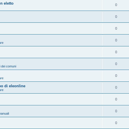
n eletto
0
0
0
0
are
0
0
ni dei comuni
0
are
po di eleonline
0
are
0
0
anuali
0