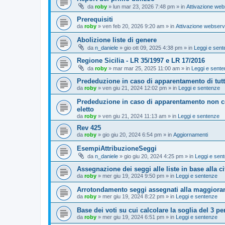
da
roby
»
lun mar 23, 2026 7:48 pm
» in
Attivazione web
Prerequisiti
da
roby
»
ven feb 20, 2026 9:20 am
» in
Attivazione webserv
Abolizione liste di genere
da
n_daniele
»
gio ott 09, 2025 4:38 pm
» in
Leggi e sen
Regione Sicilia - LR 35/1997 e LR 17/2016
da
roby
»
mar mar 25, 2025 11:00 am
» in
Leggi e sent
Prededuzione in caso di apparentamento di tutto
da
roby
»
ven giu 21, 2024 12:02 pm
» in
Leggi e sentenze
Prededuzione in caso di apparentamento non co
eletto
da
roby
»
ven giu 21, 2024 11:13 am
» in
Leggi e sentenze
Rev 425
da
roby
»
gio giu 20, 2024 6:54 pm
» in
Aggiornamenti
EsempiAttribuzioneSeggi
da
n_daniele
»
gio giu 20, 2024 4:25 pm
» in
Leggi e sen
Assegnazione dei seggi alle liste in base alla cif
da
roby
»
mer giu 19, 2024 9:50 pm
» in
Leggi e sentenze
Arrotondamento seggi assegnati alla maggiora
da
roby
»
mer giu 19, 2024 8:22 pm
» in
Leggi e sentenze
Base dei voti su cui calcolare la soglia del 3 pe
da
roby
»
mer giu 19, 2024 6:51 pm
» in
Leggi e sentenze