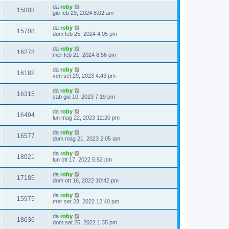
da
roby
15803
gio feb 29, 2024 8:02 am
da
roby
15708
dom feb 25, 2024 4:05 pm
da
roby
16278
mer feb 21, 2024 8:56 pm
da
roby
16182
ven set 29, 2023 4:43 pm
da
roby
16315
sab giu 10, 2023 7:19 pm
da
roby
16494
lun mag 22, 2023 12:20 pm
da
roby
16577
dom mag 21, 2023 2:05 am
da
roby
18021
lun ott 17, 2022 5:52 pm
da
roby
17185
dom ott 16, 2022 10:42 pm
da
roby
15975
mer set 28, 2022 12:40 pm
da
roby
18636
dom set 25, 2022 1:35 pm