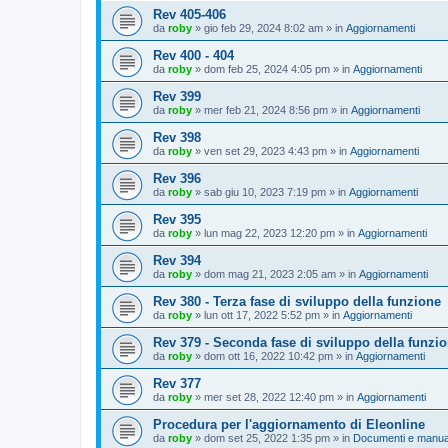
Rev 405-406
da
roby
»
gio feb 29, 2024 8:02 am
» in
Aggiornamenti
Rev 400 - 404
da
roby
»
dom feb 25, 2024 4:05 pm
» in
Aggiornamenti
Rev 399
da
roby
»
mer feb 21, 2024 8:56 pm
» in
Aggiornamenti
Rev 398
da
roby
»
ven set 29, 2023 4:43 pm
» in
Aggiornamenti
Rev 396
da
roby
»
sab giu 10, 2023 7:19 pm
» in
Aggiornamenti
Rev 395
da
roby
»
lun mag 22, 2023 12:20 pm
» in
Aggiornamenti
Rev 394
da
roby
»
dom mag 21, 2023 2:05 am
» in
Aggiornamenti
Rev 380 - Terza fase di sviluppo della funzione
da
roby
»
lun ott 17, 2022 5:52 pm
» in
Aggiornamenti
Rev 379 - Seconda fase di sviluppo della funzi
da
roby
»
dom ott 16, 2022 10:42 pm
» in
Aggiornamenti
Rev 377
da
roby
»
mer set 28, 2022 12:40 pm
» in
Aggiornamenti
Procedura per l'aggiornamento di Eleonline
da
roby
»
dom set 25, 2022 1:35 pm
» in
Documenti e manua