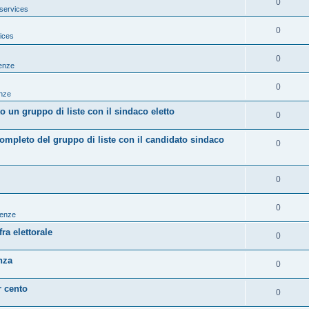
0
services
0
ices
0
tenze
0
enze
 un gruppo di liste con il sindaco eletto
0
mpleto del gruppo di liste con il candidato sindaco
0
0
0
tenze
ra elettorale
0
nza
0
r cento
0