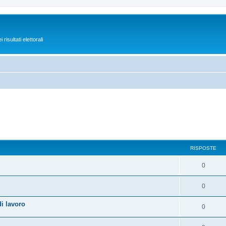
isultati elettorali
RISPOSTE
0
0
i lavoro
0