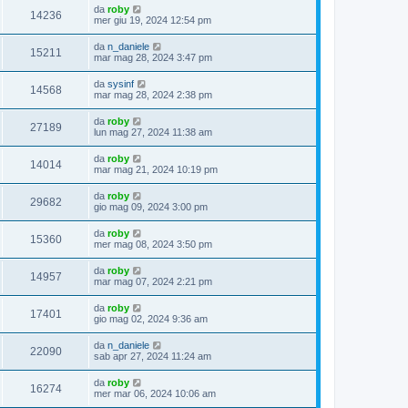
da
roby
14236
mer giu 19, 2024 12:54 pm
da
n_daniele
15211
mar mag 28, 2024 3:47 pm
da
sysinf
14568
mar mag 28, 2024 2:38 pm
da
roby
27189
lun mag 27, 2024 11:38 am
da
roby
14014
mar mag 21, 2024 10:19 pm
da
roby
29682
gio mag 09, 2024 3:00 pm
da
roby
15360
mer mag 08, 2024 3:50 pm
da
roby
14957
mar mag 07, 2024 2:21 pm
da
roby
17401
gio mag 02, 2024 9:36 am
da
n_daniele
22090
sab apr 27, 2024 11:24 am
da
roby
16274
mer mar 06, 2024 10:06 am