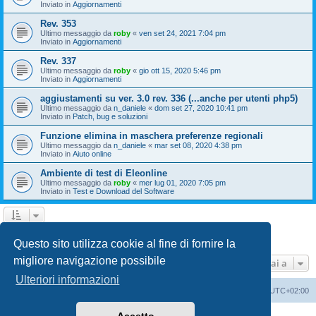
Inviato in
Aggiornamenti
Rev. 353
Ultimo messaggio da
roby
«
ven set 24, 2021 7:04 pm
Inviato in
Aggiornamenti
Rev. 337
Ultimo messaggio da
roby
«
gio ott 15, 2020 5:46 pm
Inviato in
Aggiornamenti
aggiustamenti su ver. 3.0 rev. 336 (...anche per utenti php5)
Ultimo messaggio da
n_daniele
«
dom set 27, 2020 10:41 pm
Inviato in
Patch, bug e soluzioni
Funzione elimina in maschera preferenze regionali
Ultimo messaggio da
n_daniele
«
mar set 08, 2020 4:38 pm
Inviato in
Aiuto online
Ambiente di test di Eleonline
Ultimo messaggio da
roby
«
mer lug 01, 2020 7:05 pm
Inviato in
Test e Download del Software
1
2
3
Prossimo
La ricerca ha trovato 110 risultati
Questo sito utilizza cookie al fine di fornire la
migliore navigazione possibile
Vai a
Ulteriori informazioni
Indice
Cancella cookie
Tutti gli orari sono
UTC+02:00
Creato da
phpBB
® Forum Software © phpBB Limited