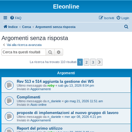
Eleonline
FAQ
Iscriviti
Login
C
Indice
Cerca
Argomenti senza risposta
e
Argomenti senza risposta
r
Vai alla ricerca avanzata
c
Cerca
Ricerca avanzata
a
1
2
3
Prossimo
La ricerca ha trovato 110 risultati
Argomenti
Rev 513 e 514 aggiunta la gestione dei WS
Ultimo messaggio da
roby
«
sab giu 13, 2026 8:04 pm
Inviato in
Aggiornamenti
Complimenti
Ultimo messaggio da
n_daniele
«
gio mag 21, 2026 11:51 am
Inviato in
Aiuto online
proposte di implementazioni al nuovo gruppo di lavoro
Ultimo messaggio da
n_daniele
«
mer apr 08, 2026 4:21 pm
Inviato in
Aggiornamenti
Report del primo utilizzo