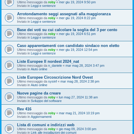
Ultimo messaggio da
roby
«
mer giu 19, 2024 9:50 pm
Inviato in
Leggi e sentenze
Arrotondamento seggi assegnati alla maggioranza
Ultimo messaggio da
roby
«
mer giu 19, 2024 8:22 pm
Inviato in
Leggi e sentenze
Base dei voti su cui calcolare la soglia del 3 per cento
Ultimo messaggio da
roby
«
mer giu 19, 2024 6:51 pm
Inviato in
Leggi e sentenze
Caso apparentamenti con candidato sindaco non eletto
Ultimo messaggio da
roby
«
mer giu 19, 2024 12:54 pm
Inviato in
Leggi e sentenze
Liste Europee II nordest 2024_nat
Ultimo messaggio da
n_daniele
«
mar mag 28, 2024 3:47 pm
Inviato in
Aiuto online
Liste Europee Circoscrizione Nord Ovest
Ultimo messaggio da
sysinf
«
mar mag 28, 2024 2:38 pm
Inviato in
Aiuto online
Nuove pagine da creare
Ultimo messaggio da
roby
«
lun mag 27, 2024 11:38 am
Inviato in
Sviluppo del software
Rev 416
Ultimo messaggio da
roby
«
mar mag 21, 2024 10:19 pm
Inviato in
Aggiornamenti
Lista di comuni e indirizzi web
Ultimo messaggio da
roby
«
gio mag 09, 2024 3:00 pm
Inviato in
Link alle installazioni dei comuni