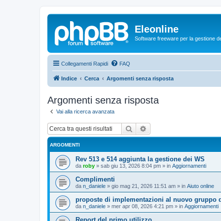
Eleonline
Software freeware per la gestione dei r
Collegamenti Rapidi
FAQ
Indice
Cerca
Argomenti senza risposta
Argomenti senza risposta
Vai alla ricerca avanzata
Cerca
Ricerca avanzata
ARGOMENTI
Rev 513 e 514 aggiunta la gestione dei WS
da
roby
»
sab giu 13, 2026 8:04 pm
» in
Aggiornamenti
Complimenti
da
n_daniele
»
gio mag 21, 2026 11:51 am
» in
Aiuto online
proposte di implementazioni al nuovo gruppo d
da
n_daniele
»
mer apr 08, 2026 4:21 pm
» in
Aggiornamenti
Report del primo utilizzo