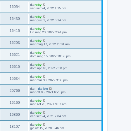
da
roby
16054
sab set 24, 2022 1:15 pm
da
roby
16430
mer giu 01, 2022 6:14 pm
da
roby
16415
lun mag 23, 2022 2:41 pm
da
roby
16203
mar mag 17, 2022 11:01 am
da
roby
16621
dom mag 15, 2022 10:56 pm
da
roby
16615
dom apr 10, 2022 7:30 pm
da
roby
15634
mer mar 30, 2022 3:00 pm
da
n_daniele
20766
mar ott 05, 2021 6:25 pm
da
roby
16160
mar set 28, 2021 9:07 am
da
roby
16860
ven set 24, 2021 7:04 pm
da
roby
18107
gio ott 15, 2020 5:46 pm