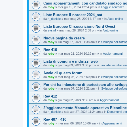
Caso apparentamenti con candidato sindaco no
da
roby
»
mer giu 19, 2024 12:54 pm
» in
Leggi e sentenze
Liste Europee II nordest 2024_nat
da
n_daniele
»
mar mag 28, 2024 3:47 pm
» in
Aiuto online
Liste Europee Circoscrizione Nord Ovest
da
sysinf
»
mar mag 28, 2024 2:38 pm
» in
Aiuto online
Nuove pagine da creare
da
roby
»
lun mag 27, 2024 11:38 am
» in
Sviluppo del softw
Rev 416
da
roby
»
mar mag 21, 2024 10:19 pm
» in
Aggiornamenti
Lista di comuni e indirizzi web
da
roby
»
gio mag 09, 2024 3:00 pm
» in
Link alle installazio
Avvio di questo forum
da
roby
»
mer mag 08, 2024 3:50 pm
» in
Sviluppo del softw
Per chi ha intenzione di partecipare allo svilup
da
roby
»
mar mag 07, 2024 2:21 pm
» in
Sviluppo del softw
Rev 412
da
roby
»
gio mag 02, 2024 9:36 am
» in
Aggiornamenti
2°aggiornamento Manuale operastivo Eleonline
da
n_daniele
»
sab apr 27, 2024 11:24 am
» in
Documenti e m
Rev 407 - 410
da
roby
»
mer mar 06, 2024 10:06 am
» in
Aggiornamenti