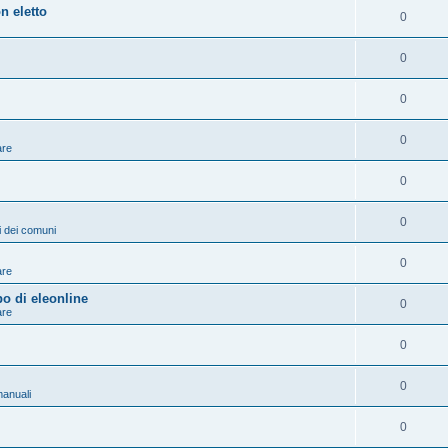
n eletto
0
0
0
0
are
0
0
ni dei comuni
0
are
po di eleonline
0
are
0
0
anuali
0