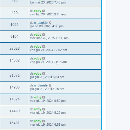
342
lun mar 23, 2026 7:48 pm
da
roby
429
ven feb 20, 2026 9:20 am
da
n_daniele
1029
gio ott 09, 2025 4:38 pm
da
roby
9104
mar mar 25, 2025 11:00 am
da
roby
22023
ven giu 21, 2024 12:02 pm
da
roby
14582
ven giu 21, 2024 11:13 am
da
roby
21571
gio giu 20, 2024 6:54 pm
da
n_daniele
14905
gio giu 20, 2024 4:25 pm
da
roby
14624
mer giu 19, 2024 9:50 pm
da
roby
14490
mer giu 19, 2024 8:22 pm
da
roby
15481
mer giu 19, 2024 6:51 pm