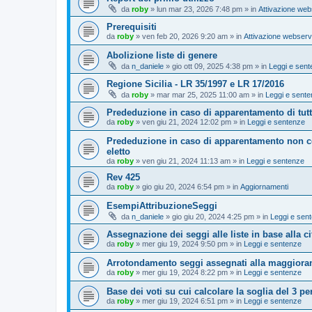
da
roby
»
lun mar 23, 2026 7:48 pm
» in
Attivazione web
Prerequisiti
da
roby
»
ven feb 20, 2026 9:20 am
» in
Attivazione webserv
Abolizione liste di genere
da
n_daniele
»
gio ott 09, 2025 4:38 pm
» in
Leggi e sen
Regione Sicilia - LR 35/1997 e LR 17/2016
da
roby
»
mar mar 25, 2025 11:00 am
» in
Leggi e sent
Prededuzione in caso di apparentamento di tutto
da
roby
»
ven giu 21, 2024 12:02 pm
» in
Leggi e sentenze
Prededuzione in caso di apparentamento non co
eletto
da
roby
»
ven giu 21, 2024 11:13 am
» in
Leggi e sentenze
Rev 425
da
roby
»
gio giu 20, 2024 6:54 pm
» in
Aggiornamenti
EsempiAttribuzioneSeggi
da
n_daniele
»
gio giu 20, 2024 4:25 pm
» in
Leggi e sen
Assegnazione dei seggi alle liste in base alla cif
da
roby
»
mer giu 19, 2024 9:50 pm
» in
Leggi e sentenze
Arrotondamento seggi assegnati alla maggiora
da
roby
»
mer giu 19, 2024 8:22 pm
» in
Leggi e sentenze
Base dei voti su cui calcolare la soglia del 3 pe
da
roby
»
mer giu 19, 2024 6:51 pm
» in
Leggi e sentenze