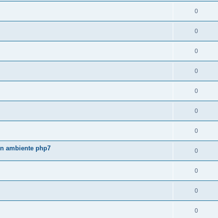
0
0
0
0
0
0
0
 in ambiente php7
0
0
0
0