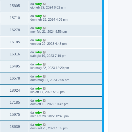
da
roby
15805
gio feb 29, 2024 8:02 am
da
roby
15710
dom feb 25, 2024 4:05 pm
da
roby
16278
mer feb 21, 2024 8:56 pm
da
roby
16185
ven set 29, 2023 4:43 pm
da
roby
16316
sab giu 10, 2023 7:19 pm
da
roby
16495
lun mag 22, 2023 12:20 pm
da
roby
16578
dom mag 21, 2023 2:05 am
da
roby
18024
lun ott 17, 2022 5:52 pm
da
roby
17185
dom ott 16, 2022 10:42 pm
da
roby
15975
mer set 28, 2022 12:40 pm
da
roby
18639
dom set 25, 2022 1:35 pm