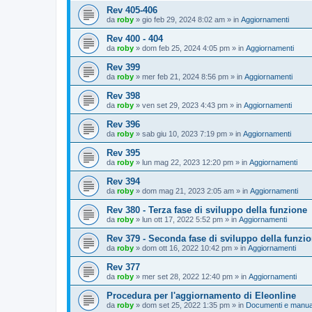
Rev 405-406
da
roby
»
gio feb 29, 2024 8:02 am
» in
Aggiornamenti
Rev 400 - 404
da
roby
»
dom feb 25, 2024 4:05 pm
» in
Aggiornamenti
Rev 399
da
roby
»
mer feb 21, 2024 8:56 pm
» in
Aggiornamenti
Rev 398
da
roby
»
ven set 29, 2023 4:43 pm
» in
Aggiornamenti
Rev 396
da
roby
»
sab giu 10, 2023 7:19 pm
» in
Aggiornamenti
Rev 395
da
roby
»
lun mag 22, 2023 12:20 pm
» in
Aggiornamenti
Rev 394
da
roby
»
dom mag 21, 2023 2:05 am
» in
Aggiornamenti
Rev 380 - Terza fase di sviluppo della funzione
da
roby
»
lun ott 17, 2022 5:52 pm
» in
Aggiornamenti
Rev 379 - Seconda fase di sviluppo della funzi
da
roby
»
dom ott 16, 2022 10:42 pm
» in
Aggiornamenti
Rev 377
da
roby
»
mer set 28, 2022 12:40 pm
» in
Aggiornamenti
Procedura per l'aggiornamento di Eleonline
da
roby
»
dom set 25, 2022 1:35 pm
» in
Documenti e manua