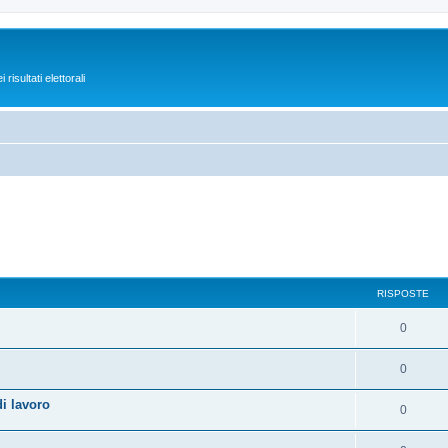
isultati elettorali
RISPOSTE
0
0
i lavoro
0