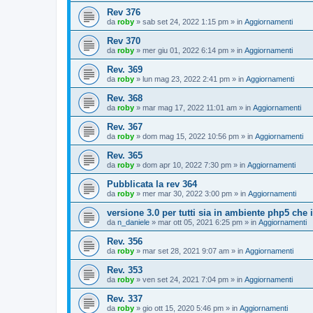
Rev 376
da
roby
»
sab set 24, 2022 1:15 pm
» in
Aggiornamenti
Rev 370
da
roby
»
mer giu 01, 2022 6:14 pm
» in
Aggiornamenti
Rev. 369
da
roby
»
lun mag 23, 2022 2:41 pm
» in
Aggiornamenti
Rev. 368
da
roby
»
mar mag 17, 2022 11:01 am
» in
Aggiornamenti
Rev. 367
da
roby
»
dom mag 15, 2022 10:56 pm
» in
Aggiornamenti
Rev. 365
da
roby
»
dom apr 10, 2022 7:30 pm
» in
Aggiornamenti
Pubblicata la rev 364
da
roby
»
mer mar 30, 2022 3:00 pm
» in
Aggiornamenti
versione 3.0 per tutti sia in ambiente php5 che
da
n_daniele
»
mar ott 05, 2021 6:25 pm
» in
Aggiornamenti
Rev. 356
da
roby
»
mar set 28, 2021 9:07 am
» in
Aggiornamenti
Rev. 353
da
roby
»
ven set 24, 2021 7:04 pm
» in
Aggiornamenti
Rev. 337
da
roby
»
gio ott 15, 2020 5:46 pm
» in
Aggiornamenti