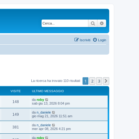
Cerca
Ricerca avanzata
Iscriviti
Login
1
2
3
Prossimo
La ricerca ha trovato 110 risultati
VISITE
ULTIMO MESSAGGIO
da
roby
148
sab giu 13, 2026 8:04 pm
da
n_daniele
149
gio mag 21, 2026 11:51 am
da
n_daniele
381
mer apr 08, 2026 4:21 pm
da
roby