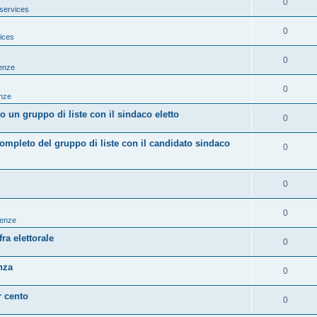
0
services
0
ices
0
tenze
0
enze
 un gruppo di liste con il sindaco eletto
0
mpleto del gruppo di liste con il candidato sindaco
0
0
0
tenze
ra elettorale
0
nza
0
r cento
0