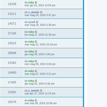
da
roby
14236
mer giu 19, 2024 12:54 pm
da
n_daniele
15211
mar mag 28, 2024 3:47 pm
da
sysinf
14571
mar mag 28, 2024 2:38 pm
da
roby
27195
lun mag 27, 2024 11:38 am
da
roby
14015
mar mag 21, 2024 10:19 pm
da
roby
29688
gio mag 09, 2024 3:00 pm
da
roby
15362
mer mag 08, 2024 3:50 pm
da
roby
14960
mar mag 07, 2024 2:21 pm
da
roby
17405
gio mag 02, 2024 9:36 am
da
n_daniele
22092
sab apr 27, 2024 11:24 am
da
roby
16276
mer mar 06, 2024 10:06 am