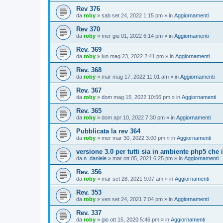
Rev 376
da
roby
»
sab set 24, 2022 1:15 pm
» in
Aggiornamenti
Rev 370
da
roby
»
mer giu 01, 2022 6:14 pm
» in
Aggiornamenti
Rev. 369
da
roby
»
lun mag 23, 2022 2:41 pm
» in
Aggiornamenti
Rev. 368
da
roby
»
mar mag 17, 2022 11:01 am
» in
Aggiornamenti
Rev. 367
da
roby
»
dom mag 15, 2022 10:56 pm
» in
Aggiornamenti
Rev. 365
da
roby
»
dom apr 10, 2022 7:30 pm
» in
Aggiornamenti
Pubblicata la rev 364
da
roby
»
mer mar 30, 2022 3:00 pm
» in
Aggiornamenti
versione 3.0 per tutti sia in ambiente php5 che
da
n_daniele
»
mar ott 05, 2021 6:25 pm
» in
Aggiornamenti
Rev. 356
da
roby
»
mar set 28, 2021 9:07 am
» in
Aggiornamenti
Rev. 353
da
roby
»
ven set 24, 2021 7:04 pm
» in
Aggiornamenti
Rev. 337
da
roby
»
gio ott 15, 2020 5:46 pm
» in
Aggiornamenti