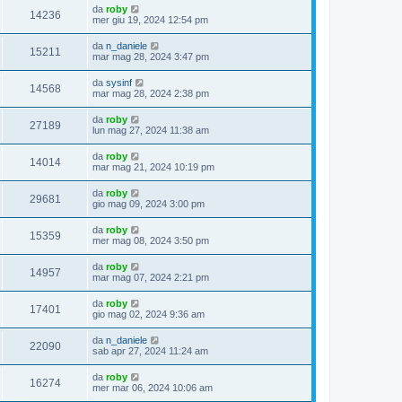
da
roby
14236
mer giu 19, 2024 12:54 pm
da
n_daniele
15211
mar mag 28, 2024 3:47 pm
da
sysinf
14568
mar mag 28, 2024 2:38 pm
da
roby
27189
lun mag 27, 2024 11:38 am
da
roby
14014
mar mag 21, 2024 10:19 pm
da
roby
29681
gio mag 09, 2024 3:00 pm
da
roby
15359
mer mag 08, 2024 3:50 pm
da
roby
14957
mar mag 07, 2024 2:21 pm
da
roby
17401
gio mag 02, 2024 9:36 am
da
n_daniele
22090
sab apr 27, 2024 11:24 am
da
roby
16274
mer mar 06, 2024 10:06 am