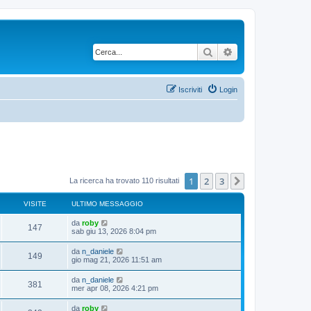
Cerca
Ricerca avanzata
Iscriviti
Login
1
2
3
Prossimo
La ricerca ha trovato 110 risultati
VISITE
ULTIMO MESSAGGIO
da
roby
147
sab giu 13, 2026 8:04 pm
da
n_daniele
149
gio mag 21, 2026 11:51 am
da
n_daniele
381
mer apr 08, 2026 4:21 pm
da
roby