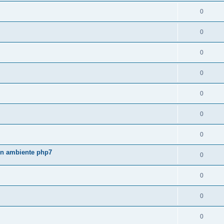
0
0
0
0
0
0
0
 in ambiente php7
0
0
0
0