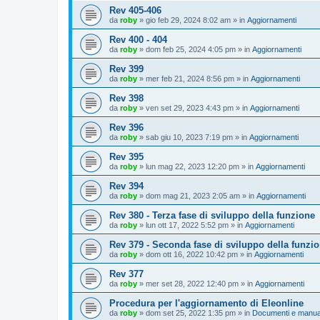
Rev 405-406
da
roby
»
gio feb 29, 2024 8:02 am
» in
Aggiornamenti
Rev 400 - 404
da
roby
»
dom feb 25, 2024 4:05 pm
» in
Aggiornamenti
Rev 399
da
roby
»
mer feb 21, 2024 8:56 pm
» in
Aggiornamenti
Rev 398
da
roby
»
ven set 29, 2023 4:43 pm
» in
Aggiornamenti
Rev 396
da
roby
»
sab giu 10, 2023 7:19 pm
» in
Aggiornamenti
Rev 395
da
roby
»
lun mag 22, 2023 12:20 pm
» in
Aggiornamenti
Rev 394
da
roby
»
dom mag 21, 2023 2:05 am
» in
Aggiornamenti
Rev 380 - Terza fase di sviluppo della funzione
da
roby
»
lun ott 17, 2022 5:52 pm
» in
Aggiornamenti
Rev 379 - Seconda fase di sviluppo della funzi
da
roby
»
dom ott 16, 2022 10:42 pm
» in
Aggiornamenti
Rev 377
da
roby
»
mer set 28, 2022 12:40 pm
» in
Aggiornamenti
Procedura per l'aggiornamento di Eleonline
da
roby
»
dom set 25, 2022 1:35 pm
» in
Documenti e manua