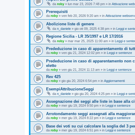
da
roby
»
lun mar 23, 2026 7:48 pm
» in
Attivazione web
Prerequisiti
da
roby
»
ven feb 20, 2026 9:20 am
» in
Attivazione webserv
Abolizione liste di genere
da
n_daniele
»
gio ott 09, 2025 4:38 pm
» in
Leggi e sen
Regione Sicilia - LR 35/1997 e LR 17/2016
da
roby
»
mar mar 25, 2025 11:00 am
» in
Leggi e sent
Prededuzione in caso di apparentamento di tutto
da
roby
»
ven giu 21, 2024 12:02 pm
» in
Leggi e sentenze
Prededuzione in caso di apparentamento non co
eletto
da
roby
»
ven giu 21, 2024 11:13 am
» in
Leggi e sentenze
Rev 425
da
roby
»
gio giu 20, 2024 6:54 pm
» in
Aggiornamenti
EsempiAttribuzioneSeggi
da
n_daniele
»
gio giu 20, 2024 4:25 pm
» in
Leggi e sen
Assegnazione dei seggi alle liste in base alla cif
da
roby
»
mer giu 19, 2024 9:50 pm
» in
Leggi e sentenze
Arrotondamento seggi assegnati alla maggiora
da
roby
»
mer giu 19, 2024 8:22 pm
» in
Leggi e sentenze
Base dei voti su cui calcolare la soglia del 3 pe
da
roby
»
mer giu 19, 2024 6:51 pm
» in
Leggi e sentenze