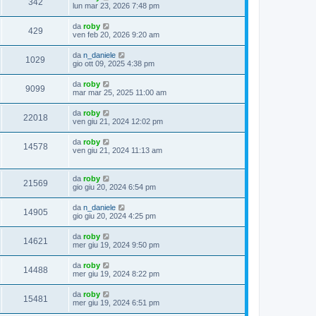
342
lun mar 23, 2026 7:48 pm
da
roby
429
ven feb 20, 2026 9:20 am
da
n_daniele
1029
gio ott 09, 2025 4:38 pm
da
roby
9099
mar mar 25, 2025 11:00 am
da
roby
22018
ven giu 21, 2024 12:02 pm
da
roby
14578
ven giu 21, 2024 11:13 am
da
roby
21569
gio giu 20, 2024 6:54 pm
da
n_daniele
14905
gio giu 20, 2024 4:25 pm
da
roby
14621
mer giu 19, 2024 9:50 pm
da
roby
14488
mer giu 19, 2024 8:22 pm
da
roby
15481
mer giu 19, 2024 6:51 pm