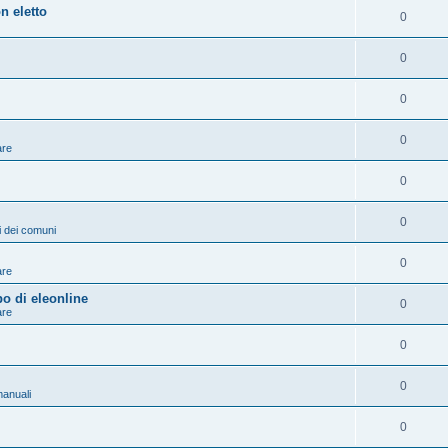
n eletto
0
0
0
0
are
0
0
ni dei comuni
0
are
po di eleonline
0
are
0
0
anuali
0