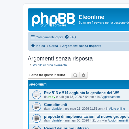
Eleonline
Software freeware per la gestione dei r
Collegamenti Rapidi
FAQ
Indice
Cerca
Argomenti senza risposta
Argomenti senza risposta
Vai alla ricerca avanzata
Cerca
Ricerca avanzata
ARGOMENTI
Rev 513 e 514 aggiunta la gestione dei WS
da
roby
»
sab giu 13, 2026 8:04 pm
» in
Aggiornamenti
Complimenti
da
n_daniele
»
gio mag 21, 2026 11:51 am
» in
Aiuto online
proposte di implementazioni al nuovo gruppo d
da
n_daniele
»
mer apr 08, 2026 4:21 pm
» in
Aggiornamenti
Report del primo utilizzo