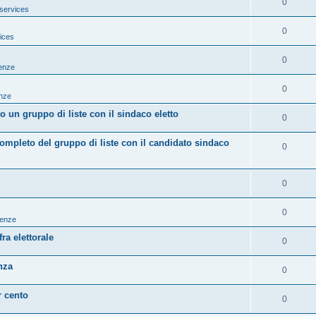
0
services
0
ices
0
tenze
0
enze
 un gruppo di liste con il sindaco eletto
0
mpleto del gruppo di liste con il candidato sindaco
0
0
0
tenze
ra elettorale
0
nza
0
r cento
0