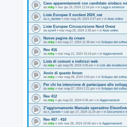
Caso apparentamenti con candidato sindaco no
da
roby
»
mer giu 19, 2024 12:54 pm
» in
Leggi e sentenze
Liste Europee II nordest 2024_nat
da
n_daniele
»
mar mag 28, 2024 3:47 pm
» in
Aiuto online
Liste Europee Circoscrizione Nord Ovest
da
sysinf
»
mar mag 28, 2024 2:38 pm
» in
Aiuto online
Nuove pagine da creare
da
roby
»
lun mag 27, 2024 11:38 am
» in
Sviluppo del softw
Rev 416
da
roby
»
mar mag 21, 2024 10:19 pm
» in
Aggiornamenti
Lista di comuni e indirizzi web
da
roby
»
gio mag 09, 2024 3:00 pm
» in
Link alle installazio
Avvio di questo forum
da
roby
»
mer mag 08, 2024 3:50 pm
» in
Sviluppo del softw
Per chi ha intenzione di partecipare allo svilup
da
roby
»
mar mag 07, 2024 2:21 pm
» in
Sviluppo del softw
Rev 412
da
roby
»
gio mag 02, 2024 9:36 am
» in
Aggiornamenti
2°aggiornamento Manuale operastivo Eleonline
da
n_daniele
»
sab apr 27, 2024 11:24 am
» in
Documenti e m
Rev 407 - 410
da
roby
»
mer mar 06, 2024 10:06 am
» in
Aggiornamenti