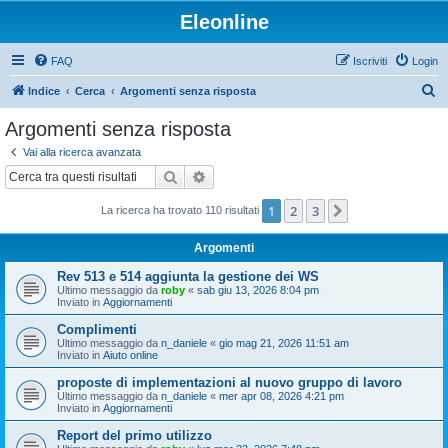
Eleonline
FAQ
Iscriviti
Login
C
Indice
Cerca
Argomenti senza risposta
e
Argomenti senza risposta
r
Vai alla ricerca avanzata
c
Cerca
Ricerca avanzata
a
1
2
3
Prossimo
La ricerca ha trovato 110 risultati
Argomenti
Rev 513 e 514 aggiunta la gestione dei WS
Ultimo messaggio da
roby
«
sab giu 13, 2026 8:04 pm
Inviato in
Aggiornamenti
Complimenti
Ultimo messaggio da
n_daniele
«
gio mag 21, 2026 11:51 am
Inviato in
Aiuto online
proposte di implementazioni al nuovo gruppo di lavoro
Ultimo messaggio da
n_daniele
«
mer apr 08, 2026 4:21 pm
Inviato in
Aggiornamenti
Report del primo utilizzo