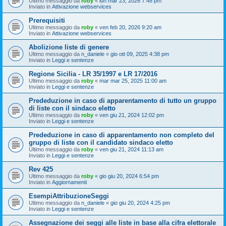
Ultimo messaggio da
roby
«
lun mar 23, 2026 7:48 pm
Inviato in
Attivazione webservices
Prerequisiti
Ultimo messaggio da
roby
«
ven feb 20, 2026 9:20 am
Inviato in
Attivazione webservices
Abolizione liste di genere
Ultimo messaggio da
n_daniele
«
gio ott 09, 2025 4:38 pm
Inviato in
Leggi e sentenze
Regione Sicilia - LR 35/1997 e LR 17/2016
Ultimo messaggio da
roby
«
mar mar 25, 2025 11:00 am
Inviato in
Leggi e sentenze
Prededuzione in caso di apparentamento di tutto un gruppo
di liste con il sindaco eletto
Ultimo messaggio da
roby
«
ven giu 21, 2024 12:02 pm
Inviato in
Leggi e sentenze
Prededuzione in caso di apparentamento non completo del
gruppo di liste con il candidato sindaco eletto
Ultimo messaggio da
roby
«
ven giu 21, 2024 11:13 am
Inviato in
Leggi e sentenze
Rev 425
Ultimo messaggio da
roby
«
gio giu 20, 2024 6:54 pm
Inviato in
Aggiornamenti
EsempiAttribuzioneSeggi
Ultimo messaggio da
n_daniele
«
gio giu 20, 2024 4:25 pm
Inviato in
Leggi e sentenze
Assegnazione dei seggi alle liste in base alla cifra elettorale