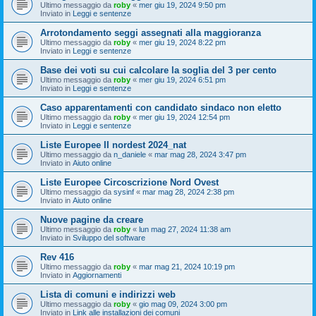
Ultimo messaggio da
roby
«
mer giu 19, 2024 9:50 pm
Inviato in
Leggi e sentenze
Arrotondamento seggi assegnati alla maggioranza
Ultimo messaggio da
roby
«
mer giu 19, 2024 8:22 pm
Inviato in
Leggi e sentenze
Base dei voti su cui calcolare la soglia del 3 per cento
Ultimo messaggio da
roby
«
mer giu 19, 2024 6:51 pm
Inviato in
Leggi e sentenze
Caso apparentamenti con candidato sindaco non eletto
Ultimo messaggio da
roby
«
mer giu 19, 2024 12:54 pm
Inviato in
Leggi e sentenze
Liste Europee II nordest 2024_nat
Ultimo messaggio da
n_daniele
«
mar mag 28, 2024 3:47 pm
Inviato in
Aiuto online
Liste Europee Circoscrizione Nord Ovest
Ultimo messaggio da
sysinf
«
mar mag 28, 2024 2:38 pm
Inviato in
Aiuto online
Nuove pagine da creare
Ultimo messaggio da
roby
«
lun mag 27, 2024 11:38 am
Inviato in
Sviluppo del software
Rev 416
Ultimo messaggio da
roby
«
mar mag 21, 2024 10:19 pm
Inviato in
Aggiornamenti
Lista di comuni e indirizzi web
Ultimo messaggio da
roby
«
gio mag 09, 2024 3:00 pm
Inviato in
Link alle installazioni dei comuni