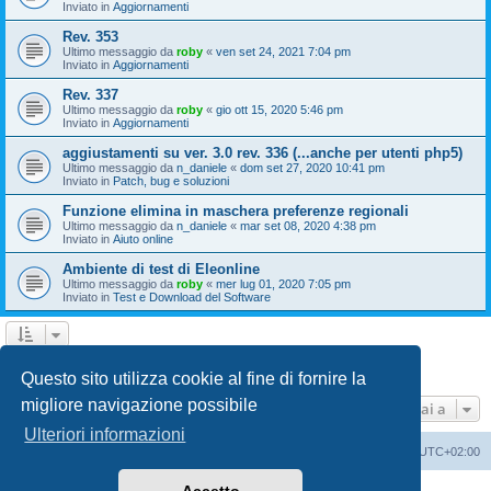
Inviato in
Aggiornamenti
Rev. 353
Ultimo messaggio da
roby
«
ven set 24, 2021 7:04 pm
Inviato in
Aggiornamenti
Rev. 337
Ultimo messaggio da
roby
«
gio ott 15, 2020 5:46 pm
Inviato in
Aggiornamenti
aggiustamenti su ver. 3.0 rev. 336 (...anche per utenti php5)
Ultimo messaggio da
n_daniele
«
dom set 27, 2020 10:41 pm
Inviato in
Patch, bug e soluzioni
Funzione elimina in maschera preferenze regionali
Ultimo messaggio da
n_daniele
«
mar set 08, 2020 4:38 pm
Inviato in
Aiuto online
Ambiente di test di Eleonline
Ultimo messaggio da
roby
«
mer lug 01, 2020 7:05 pm
Inviato in
Test e Download del Software
1
2
3
Prossimo
La ricerca ha trovato 110 risultati
Questo sito utilizza cookie al fine di fornire la
migliore navigazione possibile
Vai a
Ulteriori informazioni
Indice
Cancella cookie
Tutti gli orari sono
UTC+02:00
Creato da
phpBB
® Forum Software © phpBB Limited