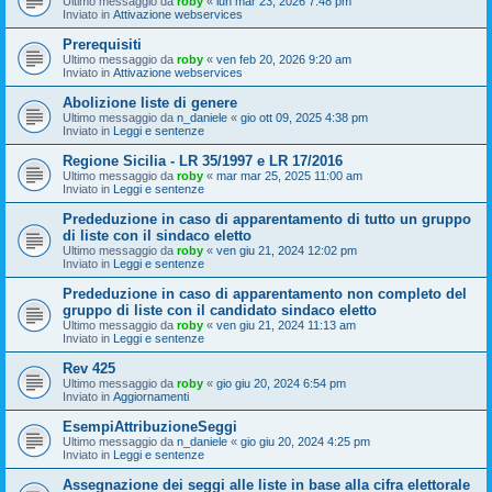
Ultimo messaggio da
roby
«
lun mar 23, 2026 7:48 pm
Inviato in
Attivazione webservices
Prerequisiti
Ultimo messaggio da
roby
«
ven feb 20, 2026 9:20 am
Inviato in
Attivazione webservices
Abolizione liste di genere
Ultimo messaggio da
n_daniele
«
gio ott 09, 2025 4:38 pm
Inviato in
Leggi e sentenze
Regione Sicilia - LR 35/1997 e LR 17/2016
Ultimo messaggio da
roby
«
mar mar 25, 2025 11:00 am
Inviato in
Leggi e sentenze
Prededuzione in caso di apparentamento di tutto un gruppo
di liste con il sindaco eletto
Ultimo messaggio da
roby
«
ven giu 21, 2024 12:02 pm
Inviato in
Leggi e sentenze
Prededuzione in caso di apparentamento non completo del
gruppo di liste con il candidato sindaco eletto
Ultimo messaggio da
roby
«
ven giu 21, 2024 11:13 am
Inviato in
Leggi e sentenze
Rev 425
Ultimo messaggio da
roby
«
gio giu 20, 2024 6:54 pm
Inviato in
Aggiornamenti
EsempiAttribuzioneSeggi
Ultimo messaggio da
n_daniele
«
gio giu 20, 2024 4:25 pm
Inviato in
Leggi e sentenze
Assegnazione dei seggi alle liste in base alla cifra elettorale