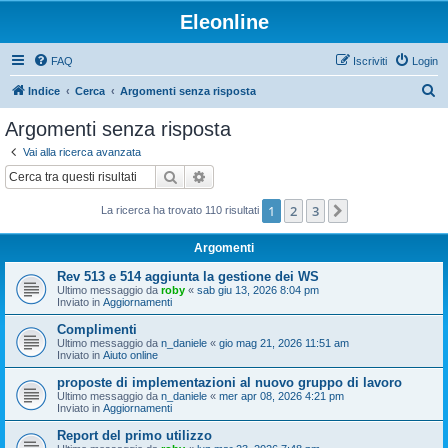
Eleonline
FAQ
Iscriviti
Login
C
Indice
Cerca
Argomenti senza risposta
e
Argomenti senza risposta
r
Vai alla ricerca avanzata
c
Cerca
Ricerca avanzata
a
1
2
3
Prossimo
La ricerca ha trovato 110 risultati
Argomenti
Rev 513 e 514 aggiunta la gestione dei WS
Ultimo messaggio da
roby
«
sab giu 13, 2026 8:04 pm
Inviato in
Aggiornamenti
Complimenti
Ultimo messaggio da
n_daniele
«
gio mag 21, 2026 11:51 am
Inviato in
Aiuto online
proposte di implementazioni al nuovo gruppo di lavoro
Ultimo messaggio da
n_daniele
«
mer apr 08, 2026 4:21 pm
Inviato in
Aggiornamenti
Report del primo utilizzo