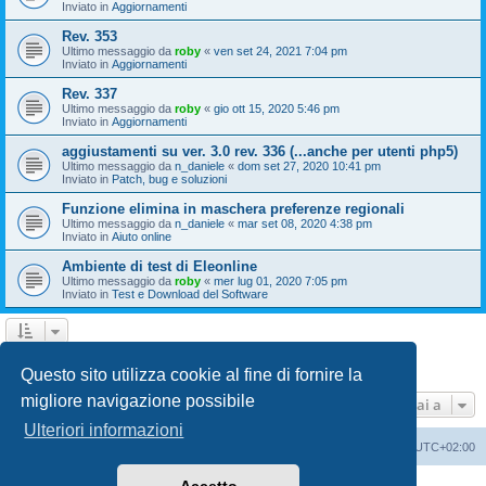
Inviato in
Aggiornamenti
Rev. 353
Ultimo messaggio da
roby
«
ven set 24, 2021 7:04 pm
Inviato in
Aggiornamenti
Rev. 337
Ultimo messaggio da
roby
«
gio ott 15, 2020 5:46 pm
Inviato in
Aggiornamenti
aggiustamenti su ver. 3.0 rev. 336 (...anche per utenti php5)
Ultimo messaggio da
n_daniele
«
dom set 27, 2020 10:41 pm
Inviato in
Patch, bug e soluzioni
Funzione elimina in maschera preferenze regionali
Ultimo messaggio da
n_daniele
«
mar set 08, 2020 4:38 pm
Inviato in
Aiuto online
Ambiente di test di Eleonline
Ultimo messaggio da
roby
«
mer lug 01, 2020 7:05 pm
Inviato in
Test e Download del Software
1
2
3
Prossimo
La ricerca ha trovato 110 risultati
Questo sito utilizza cookie al fine di fornire la
migliore navigazione possibile
Vai a
Ulteriori informazioni
Indice
Cancella cookie
Tutti gli orari sono
UTC+02:00
Creato da
phpBB
® Forum Software © phpBB Limited