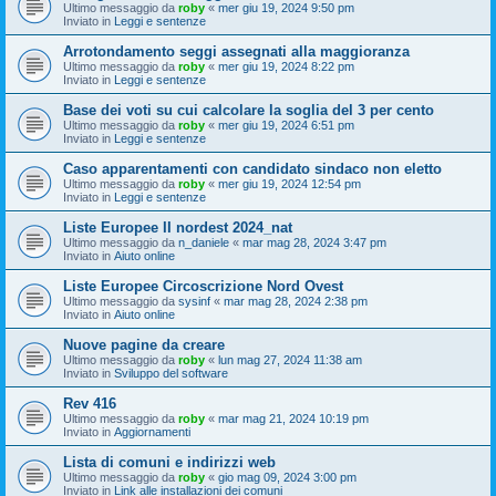
Ultimo messaggio da
roby
«
mer giu 19, 2024 9:50 pm
Inviato in
Leggi e sentenze
Arrotondamento seggi assegnati alla maggioranza
Ultimo messaggio da
roby
«
mer giu 19, 2024 8:22 pm
Inviato in
Leggi e sentenze
Base dei voti su cui calcolare la soglia del 3 per cento
Ultimo messaggio da
roby
«
mer giu 19, 2024 6:51 pm
Inviato in
Leggi e sentenze
Caso apparentamenti con candidato sindaco non eletto
Ultimo messaggio da
roby
«
mer giu 19, 2024 12:54 pm
Inviato in
Leggi e sentenze
Liste Europee II nordest 2024_nat
Ultimo messaggio da
n_daniele
«
mar mag 28, 2024 3:47 pm
Inviato in
Aiuto online
Liste Europee Circoscrizione Nord Ovest
Ultimo messaggio da
sysinf
«
mar mag 28, 2024 2:38 pm
Inviato in
Aiuto online
Nuove pagine da creare
Ultimo messaggio da
roby
«
lun mag 27, 2024 11:38 am
Inviato in
Sviluppo del software
Rev 416
Ultimo messaggio da
roby
«
mar mag 21, 2024 10:19 pm
Inviato in
Aggiornamenti
Lista di comuni e indirizzi web
Ultimo messaggio da
roby
«
gio mag 09, 2024 3:00 pm
Inviato in
Link alle installazioni dei comuni