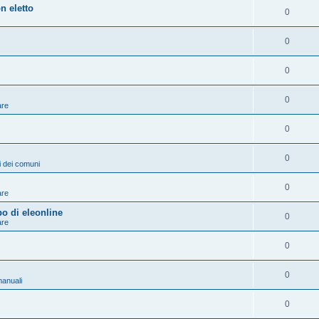
n eletto
0
0
0
0
are
0
0
ni dei comuni
0
are
po di eleonline
0
are
0
0
anuali
0