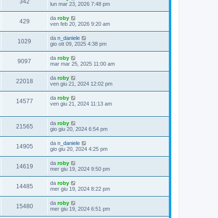
342
lun mar 23, 2026 7:48 pm
da
roby
429
ven feb 20, 2026 9:20 am
da
n_daniele
1029
gio ott 09, 2025 4:38 pm
da
roby
9097
mar mar 25, 2025 11:00 am
da
roby
22018
ven giu 21, 2024 12:02 pm
da
roby
14577
ven giu 21, 2024 11:13 am
da
roby
21565
gio giu 20, 2024 6:54 pm
da
n_daniele
14905
gio giu 20, 2024 4:25 pm
da
roby
14619
mer giu 19, 2024 9:50 pm
da
roby
14485
mer giu 19, 2024 8:22 pm
da
roby
15480
mer giu 19, 2024 6:51 pm