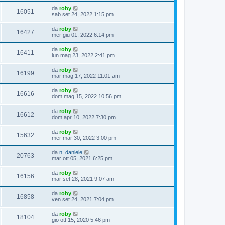
da
roby
16051
sab set 24, 2022 1:15 pm
da
roby
16427
mer giu 01, 2022 6:14 pm
da
roby
16411
lun mag 23, 2022 2:41 pm
da
roby
16199
mar mag 17, 2022 11:01 am
da
roby
16616
dom mag 15, 2022 10:56 pm
da
roby
16612
dom apr 10, 2022 7:30 pm
da
roby
15632
mer mar 30, 2022 3:00 pm
da
n_daniele
20763
mar ott 05, 2021 6:25 pm
da
roby
16156
mar set 28, 2021 9:07 am
da
roby
16858
ven set 24, 2021 7:04 pm
da
roby
18104
gio ott 15, 2020 5:46 pm