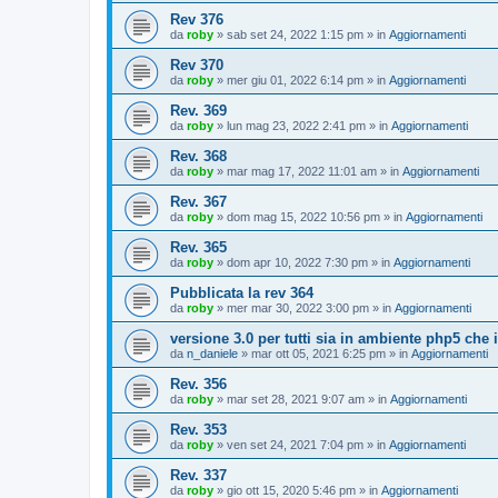
Rev 376
da
roby
»
sab set 24, 2022 1:15 pm
» in
Aggiornamenti
Rev 370
da
roby
»
mer giu 01, 2022 6:14 pm
» in
Aggiornamenti
Rev. 369
da
roby
»
lun mag 23, 2022 2:41 pm
» in
Aggiornamenti
Rev. 368
da
roby
»
mar mag 17, 2022 11:01 am
» in
Aggiornamenti
Rev. 367
da
roby
»
dom mag 15, 2022 10:56 pm
» in
Aggiornamenti
Rev. 365
da
roby
»
dom apr 10, 2022 7:30 pm
» in
Aggiornamenti
Pubblicata la rev 364
da
roby
»
mer mar 30, 2022 3:00 pm
» in
Aggiornamenti
versione 3.0 per tutti sia in ambiente php5 che
da
n_daniele
»
mar ott 05, 2021 6:25 pm
» in
Aggiornamenti
Rev. 356
da
roby
»
mar set 28, 2021 9:07 am
» in
Aggiornamenti
Rev. 353
da
roby
»
ven set 24, 2021 7:04 pm
» in
Aggiornamenti
Rev. 337
da
roby
»
gio ott 15, 2020 5:46 pm
» in
Aggiornamenti