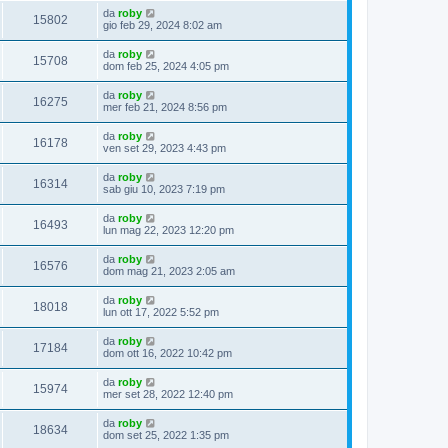
da
roby
15802
gio feb 29, 2024 8:02 am
da
roby
15708
dom feb 25, 2024 4:05 pm
da
roby
16275
mer feb 21, 2024 8:56 pm
da
roby
16178
ven set 29, 2023 4:43 pm
da
roby
16314
sab giu 10, 2023 7:19 pm
da
roby
16493
lun mag 22, 2023 12:20 pm
da
roby
16576
dom mag 21, 2023 2:05 am
da
roby
18018
lun ott 17, 2022 5:52 pm
da
roby
17184
dom ott 16, 2022 10:42 pm
da
roby
15974
mer set 28, 2022 12:40 pm
da
roby
18634
dom set 25, 2022 1:35 pm