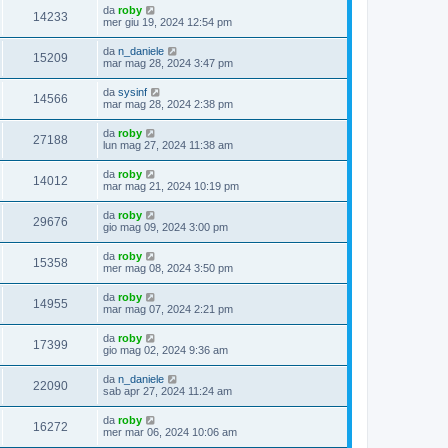
da
roby
14233
mer giu 19, 2024 12:54 pm
da
n_daniele
15209
mar mag 28, 2024 3:47 pm
da
sysinf
14566
mar mag 28, 2024 2:38 pm
da
roby
27188
lun mag 27, 2024 11:38 am
da
roby
14012
mar mag 21, 2024 10:19 pm
da
roby
29676
gio mag 09, 2024 3:00 pm
da
roby
15358
mer mag 08, 2024 3:50 pm
da
roby
14955
mar mag 07, 2024 2:21 pm
da
roby
17399
gio mag 02, 2024 9:36 am
da
n_daniele
22090
sab apr 27, 2024 11:24 am
da
roby
16272
mer mar 06, 2024 10:06 am