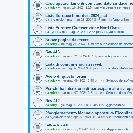
Caso apparentamenti con candidato sindaco no
da
roby
»
mer giu 19, 2024 12:54 pm
» in
Leggi e sentenze
Liste Europee II nordest 2024_nat
da
n_daniele
»
mar mag 28, 2024 3:47 pm
» in
Aiuto online
Liste Europee Circoscrizione Nord Ovest
da
sysinf
»
mar mag 28, 2024 2:38 pm
» in
Aiuto online
Nuove pagine da creare
da
roby
»
lun mag 27, 2024 11:38 am
» in
Sviluppo del softw
Rev 416
da
roby
»
mar mag 21, 2024 10:19 pm
» in
Aggiornamenti
Lista di comuni e indirizzi web
da
roby
»
gio mag 09, 2024 3:00 pm
» in
Link alle installazio
Avvio di questo forum
da
roby
»
mer mag 08, 2024 3:50 pm
» in
Sviluppo del softw
Per chi ha intenzione di partecipare allo svilup
da
roby
»
mar mag 07, 2024 2:21 pm
» in
Sviluppo del softw
Rev 412
da
roby
»
gio mag 02, 2024 9:36 am
» in
Aggiornamenti
2°aggiornamento Manuale operastivo Eleonline
da
n_daniele
»
sab apr 27, 2024 11:24 am
» in
Documenti e m
Rev 407 - 410
da
roby
»
mer mar 06, 2024 10:06 am
» in
Aggiornamenti