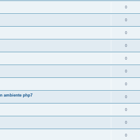
0
0
0
0
0
0
0
 in ambiente php7
0
0
0
0