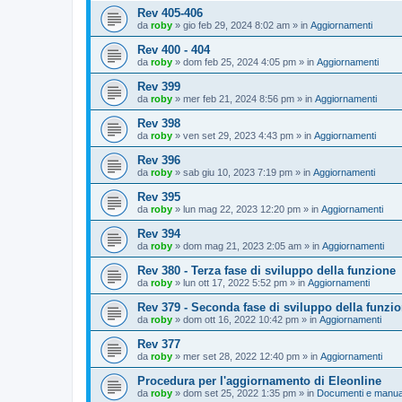
Rev 405-406
da
roby
»
gio feb 29, 2024 8:02 am
» in
Aggiornamenti
Rev 400 - 404
da
roby
»
dom feb 25, 2024 4:05 pm
» in
Aggiornamenti
Rev 399
da
roby
»
mer feb 21, 2024 8:56 pm
» in
Aggiornamenti
Rev 398
da
roby
»
ven set 29, 2023 4:43 pm
» in
Aggiornamenti
Rev 396
da
roby
»
sab giu 10, 2023 7:19 pm
» in
Aggiornamenti
Rev 395
da
roby
»
lun mag 22, 2023 12:20 pm
» in
Aggiornamenti
Rev 394
da
roby
»
dom mag 21, 2023 2:05 am
» in
Aggiornamenti
Rev 380 - Terza fase di sviluppo della funzione
da
roby
»
lun ott 17, 2022 5:52 pm
» in
Aggiornamenti
Rev 379 - Seconda fase di sviluppo della funzi
da
roby
»
dom ott 16, 2022 10:42 pm
» in
Aggiornamenti
Rev 377
da
roby
»
mer set 28, 2022 12:40 pm
» in
Aggiornamenti
Procedura per l'aggiornamento di Eleonline
da
roby
»
dom set 25, 2022 1:35 pm
» in
Documenti e manua