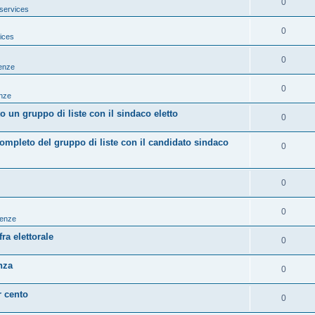
0
services
0
ices
0
tenze
0
enze
 un gruppo di liste con il sindaco eletto
0
mpleto del gruppo di liste con il candidato sindaco
0
0
0
tenze
ra elettorale
0
nza
0
r cento
0