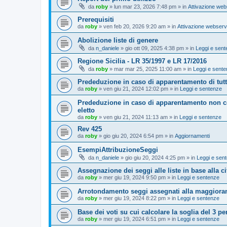
da
roby
»
lun mar 23, 2026 7:48 pm
» in
Attivazione web
Prerequisiti
da
roby
»
ven feb 20, 2026 9:20 am
» in
Attivazione webserv
Abolizione liste di genere
da
n_daniele
»
gio ott 09, 2025 4:38 pm
» in
Leggi e sen
Regione Sicilia - LR 35/1997 e LR 17/2016
da
roby
»
mar mar 25, 2025 11:00 am
» in
Leggi e sent
Prededuzione in caso di apparentamento di tutto
da
roby
»
ven giu 21, 2024 12:02 pm
» in
Leggi e sentenze
Prededuzione in caso di apparentamento non co
eletto
da
roby
»
ven giu 21, 2024 11:13 am
» in
Leggi e sentenze
Rev 425
da
roby
»
gio giu 20, 2024 6:54 pm
» in
Aggiornamenti
EsempiAttribuzioneSeggi
da
n_daniele
»
gio giu 20, 2024 4:25 pm
» in
Leggi e sen
Assegnazione dei seggi alle liste in base alla cif
da
roby
»
mer giu 19, 2024 9:50 pm
» in
Leggi e sentenze
Arrotondamento seggi assegnati alla maggiora
da
roby
»
mer giu 19, 2024 8:22 pm
» in
Leggi e sentenze
Base dei voti su cui calcolare la soglia del 3 pe
da
roby
»
mer giu 19, 2024 6:51 pm
» in
Leggi e sentenze