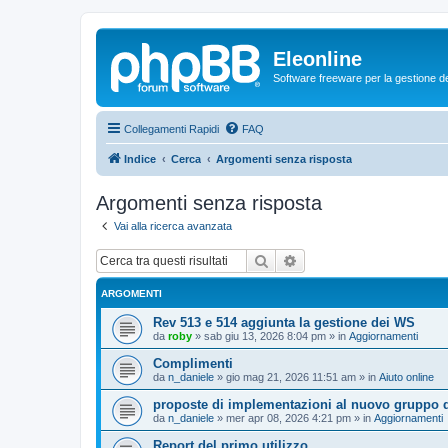
Eleonline
Software freeware per la gestione dei r
Collegamenti Rapidi
FAQ
Indice
Cerca
Argomenti senza risposta
Argomenti senza risposta
Vai alla ricerca avanzata
Cerca
Ricerca avanzata
ARGOMENTI
Rev 513 e 514 aggiunta la gestione dei WS
da
roby
»
sab giu 13, 2026 8:04 pm
» in
Aggiornamenti
Complimenti
da
n_daniele
»
gio mag 21, 2026 11:51 am
» in
Aiuto online
proposte di implementazioni al nuovo gruppo d
da
n_daniele
»
mer apr 08, 2026 4:21 pm
» in
Aggiornamenti
Report del primo utilizzo