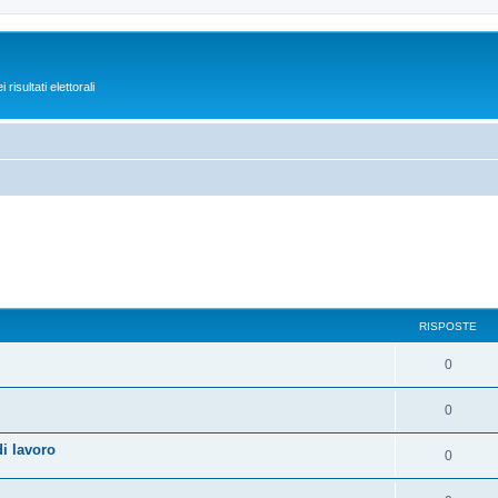
isultati elettorali
RISPOSTE
0
0
i lavoro
0