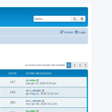
Cerca
Ricerca avanzata
Iscriviti
Login
1
2
3
Prossimo
La ricerca ha trovato 110 risultati
VISITE
ULTIMO MESSAGGIO
da
roby
147
sab giu 13, 2026 8:04 pm
da
n_daniele
149
gio mag 21, 2026 11:51 am
da
n_daniele
380
mer apr 08, 2026 4:21 pm
da
roby