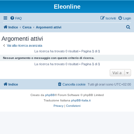
Eleonline
FAQ
Iscriviti
Login
C
Indice
Cerca
Argomenti attivi
e
Argomenti attivi
r
Vai alla ricerca avanzata
c
La ricerca ha trovato 0 risultati • Pagina
1
di
1
a
Nessun argomento o messaggio con questo criterio di ricerca.
La ricerca ha trovato 0 risultati • Pagina
1
di
1
Vai a
Indice
Cancella cookie
Tutti gli orari sono
UTC+02:00
Creato da
phpBB
® Forum Software © phpBB Limited
Traduzione Italiana
phpBB-Italia.it
Privacy
|
Condizioni