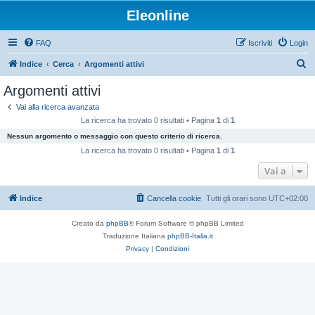
Eleonline
FAQ
Iscriviti
Login
C
Indice
Cerca
Argomenti attivi
e
Argomenti attivi
r
Vai alla ricerca avanzata
c
La ricerca ha trovato 0 risultati • Pagina
1
di
1
a
Nessun argomento o messaggio con questo criterio di ricerca.
La ricerca ha trovato 0 risultati • Pagina
1
di
1
Vai a
Indice
Cancella cookie
Tutti gli orari sono
UTC+02:00
Creato da
phpBB
® Forum Software © phpBB Limited
Traduzione Italiana
phpBB-Italia.it
Privacy
|
Condizioni