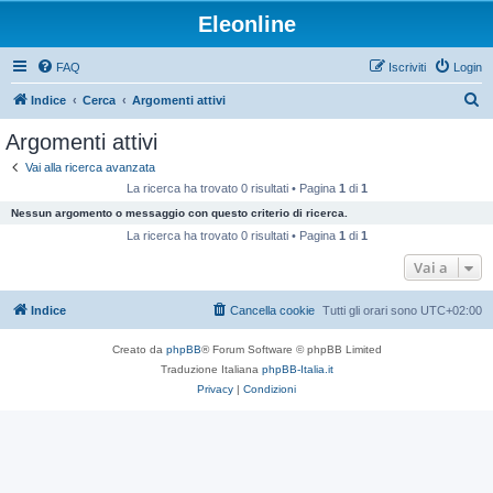
Eleonline
FAQ
Iscriviti
Login
C
Indice
Cerca
Argomenti attivi
e
Argomenti attivi
r
Vai alla ricerca avanzata
c
La ricerca ha trovato 0 risultati • Pagina
1
di
1
a
Nessun argomento o messaggio con questo criterio di ricerca.
La ricerca ha trovato 0 risultati • Pagina
1
di
1
Vai a
Indice
Cancella cookie
Tutti gli orari sono
UTC+02:00
Creato da
phpBB
® Forum Software © phpBB Limited
Traduzione Italiana
phpBB-Italia.it
Privacy
|
Condizioni