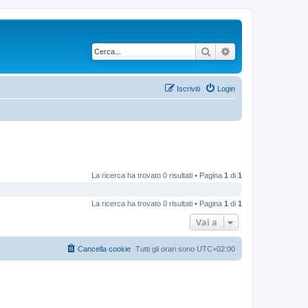
Cerca
Ricerca avanzata
Iscriviti
Login
La ricerca ha trovato 0 risultati • Pagina
1
di
1
La ricerca ha trovato 0 risultati • Pagina
1
di
1
Vai a
Cancella cookie
Tutti gli orari sono
UTC+02:00