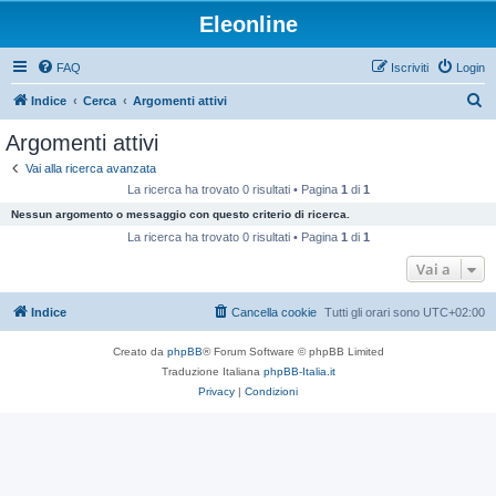
Eleonline
FAQ
Iscriviti
Login
C
Indice
Cerca
Argomenti attivi
e
Argomenti attivi
r
Vai alla ricerca avanzata
c
La ricerca ha trovato 0 risultati • Pagina
1
di
1
a
Nessun argomento o messaggio con questo criterio di ricerca.
La ricerca ha trovato 0 risultati • Pagina
1
di
1
Vai a
Indice
Cancella cookie
Tutti gli orari sono
UTC+02:00
Creato da
phpBB
® Forum Software © phpBB Limited
Traduzione Italiana
phpBB-Italia.it
Privacy
|
Condizioni