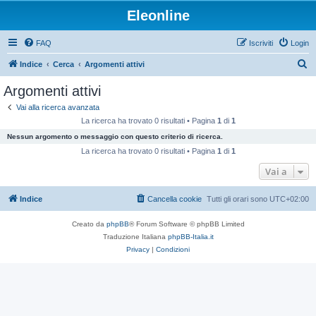
Eleonline
FAQ
Iscriviti
Login
C
Indice
Cerca
Argomenti attivi
e
Argomenti attivi
r
Vai alla ricerca avanzata
c
La ricerca ha trovato 0 risultati • Pagina
1
di
1
a
Nessun argomento o messaggio con questo criterio di ricerca.
La ricerca ha trovato 0 risultati • Pagina
1
di
1
Vai a
Indice
Cancella cookie
Tutti gli orari sono
UTC+02:00
Creato da
phpBB
® Forum Software © phpBB Limited
Traduzione Italiana
phpBB-Italia.it
Privacy
|
Condizioni