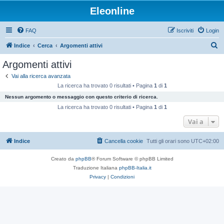
Eleonline
FAQ
Iscriviti
Login
C
Indice
Cerca
Argomenti attivi
e
Argomenti attivi
r
Vai alla ricerca avanzata
c
La ricerca ha trovato 0 risultati • Pagina
1
di
1
a
Nessun argomento o messaggio con questo criterio di ricerca.
La ricerca ha trovato 0 risultati • Pagina
1
di
1
Vai a
Indice
Cancella cookie
Tutti gli orari sono
UTC+02:00
Creato da
phpBB
® Forum Software © phpBB Limited
Traduzione Italiana
phpBB-Italia.it
Privacy
|
Condizioni