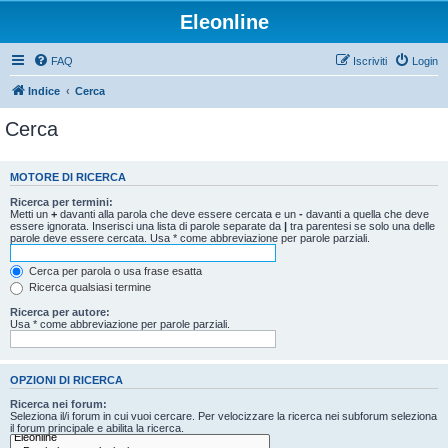
Eleonline
FAQ
Iscriviti
Login
Indice
Cerca
Cerca
MOTORE DI RICERCA
Ricerca per termini:
Metti un
+
davanti alla parola che deve essere cercata e un
-
davanti a quella che deve
essere ignorata. Inserisci una lista di parole separate da
|
tra parentesi se solo una delle
parole deve essere cercata. Usa * come abbreviazione per parole parziali.
Cerca per parola o usa frase esatta
Ricerca qualsiasi termine
Ricerca per autore:
Usa * come abbreviazione per parole parziali.
OPZIONI DI RICERCA
Ricerca nei forum:
Seleziona il/i forum in cui vuoi cercare. Per velocizzare la ricerca nei subforum seleziona
il forum principale e abilita la ricerca.