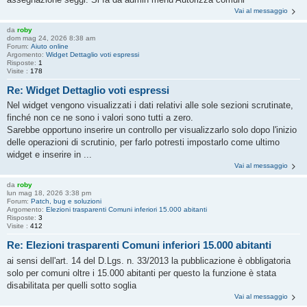
Vai al messaggio
da
roby
dom mag 24, 2026 8:38 am
Forum:
Aiuto online
Argomento:
Widget Dettaglio voti espressi
Risposte:
1
Visite :
178
Re: Widget Dettaglio voti espressi
Nel widget vengono visualizzati i dati relativi alle sole sezioni scrutinate,
finché non ce ne sono i valori sono tutti a zero.
Sarebbe opportuno inserire un controllo per visualizzarlo solo dopo l'inizio
delle operazioni di scrutinio, per farlo potresti impostarlo come ultimo
widget e inserire in ...
Vai al messaggio
da
roby
lun mag 18, 2026 3:38 pm
Forum:
Patch, bug e soluzioni
Argomento:
Elezioni trasparenti Comuni inferiori 15.000 abitanti
Risposte:
3
Visite :
412
Re: Elezioni trasparenti Comuni inferiori 15.000 abitanti
ai sensi dell'art. 14 del D.Lgs. n. 33/2013 la pubblicazione è obbligatoria
solo per comuni oltre i 15.000 abitanti per questo la funzione è stata
disabilitata per quelli sotto soglia
Vai al messaggio