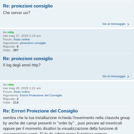
Re: proiezioni consiglio
Che server usi?
Vai al messaggio
da
roby
mer mag 27, 2026 2:19 pm
Forum:
Aiuto online
Argomento:
proiezioni consiglio
Risposte:
6
Visite :
397
Re: proiezioni consiglio
Il log degli errori http?
Vai al messaggio
da
roby
mar mag 26, 2026 1:21 am
Forum:
Aiuto online
Argomento:
Errrori Proiezione del Consiglio
Risposte:
2
Visite :
214
Re: Errrori Proiezione del Consiglio
sembra che la tua installazione richieda l'inserimento nella clausola group
by anche dei campi presenti in "order by" , puoi provare ad inserirceli
oppure per il momento disattivi la visualizzazione della funzione di
assegnazione seggi. Si fa da admin menu Autorizza comuni