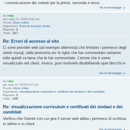
- comunicazione dei votanti per la prima, seconda e terza ...
Vai al messaggio
da
roby
ven mag 15, 2026 9:46 am
Forum:
Aiuto online
Argomento:
Errori di accesso al sito
Risposte:
2
Visite :
217
Re: Errori di accesso al sito
Ci sono provider web (ad esempio altervista) che limitano i permessi degli
utenti mysql, nella prossima rev le righe che hai commentato verranno
tolte quindi va bene che le hai commentate. L'errore che ti viene
visualizzato nel client, invece, puoi risolverlo disabilitando quei blocchi in
...
Vai al messaggio
da
roby
gio mag 14, 2026 8:57 am
Forum:
Aiuto online
Argomento:
visualizzazione curriculum e certificati dei sindaci e dei candidati
Risposte:
2
Visite :
228
Re: visualizzazione curriculum e certificati dei sindaci e dei
candidati
Verifica che l'utente con cui gira il server web abbia i permessi di scrittura
in admin e in client
Vai al messaggio