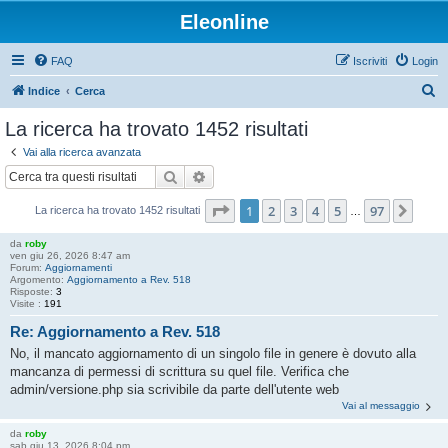
Eleonline
FAQ
Iscriviti
Login
C
Indice
Cerca
e
La ricerca ha trovato 1452 risultati
r
Vai alla ricerca avanzata
c
Cerca
Ricerca avanzata
a
Pagina
1
di
97
1
2
3
4
5
97
Pros
La ricerca ha trovato 1452 risultati
…
da
roby
ven giu 26, 2026 8:47 am
Forum:
Aggiornamenti
Argomento:
Aggiornamento a Rev. 518
Risposte:
3
Visite :
191
Re: Aggiornamento a Rev. 518
No, il mancato aggiornamento di un singolo file in genere è dovuto alla
mancanza di permessi di scrittura su quel file. Verifica che
admin/versione.php sia scrivibile da parte dell'utente web
Vai al messaggio
da
roby
sab giu 13, 2026 8:04 pm