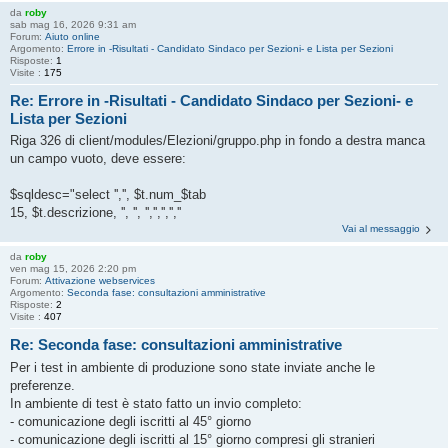
da
roby
sab mag 16, 2026 9:31 am
Forum:
Aiuto online
Argomento:
Errore in -Risultati - Candidato Sindaco per Sezioni- e Lista per Sezioni
Risposte:
1
Visite :
175
Re: Errore in -Risultati - Candidato Sindaco per Sezioni- e
Lista per Sezioni
Riga 326 di client/modules/Elezioni/gruppo.php in fondo a destra manca
un campo vuoto, deve essere:
$sqldesc="select '','', $t.num_$tab
15, $t.descrizione, '', '', '','','','',''
Vai al messaggio
da
roby
ven mag 15, 2026 2:20 pm
Forum:
Attivazione webservices
Argomento:
Seconda fase: consultazioni amministrative
Risposte:
2
Visite :
407
Re: Seconda fase: consultazioni amministrative
Per i test in ambiente di produzione sono state inviate anche le
preferenze.
In ambiente di test è stato fatto un invio completo:
- comunicazione degli iscritti al 45° giorno
- comunicazione degli iscritti al 15° giorno compresi gli stranieri