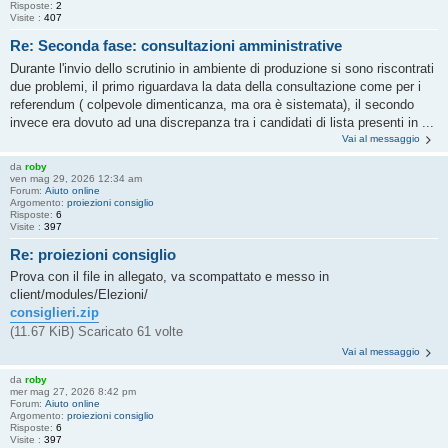
Risposte:
2
Visite :
407
Re: Seconda fase: consultazioni amministrative
Durante l'invio dello scrutinio in ambiente di produzione si sono riscontrati
due problemi, il primo riguardava la data della consultazione come per i
referendum ( colpevole dimenticanza, ma ora è sistemata), il secondo
invece era dovuto ad una discrepanza tra i candidati di lista presenti in ...
Vai al messaggio
da
roby
ven mag 29, 2026 12:34 am
Forum:
Aiuto online
Argomento:
proiezioni consiglio
Risposte:
6
Visite :
397
Re: proiezioni consiglio
Prova con il file in allegato, va scompattato e messo in
client/modules/Elezioni/
consiglieri.zip
(11.67 KiB) Scaricato 61 volte
Vai al messaggio
da
roby
mer mag 27, 2026 8:42 pm
Forum:
Aiuto online
Argomento:
proiezioni consiglio
Risposte:
6
Visite :
397