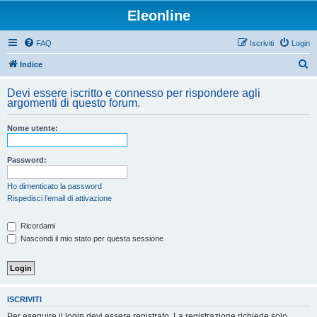
Eleonline
FAQ
Iscriviti
Login
C
Indice
e
Devi essere iscritto e connesso per rispondere agli
r
argomenti di questo forum.
c
Nome utente:
a
Password:
Ho dimenticato la password
Rispedisci l’email di attivazione
Ricordami
Nascondi il mio stato per questa sessione
ISCRIVITI
Per eseguire il login devi essere registrato. La registrazione richiede solo