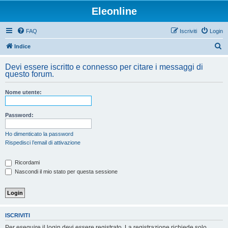
Eleonline
FAQ
Iscriviti
Login
C
Indice
e
Devi essere iscritto e connesso per citare i messaggi di
r
questo forum.
c
Nome utente:
a
Password:
Ho dimenticato la password
Rispedisci l’email di attivazione
Ricordami
Nascondi il mio stato per questa sessione
ISCRIVITI
Per eseguire il login devi essere registrato. La registrazione richiede solo